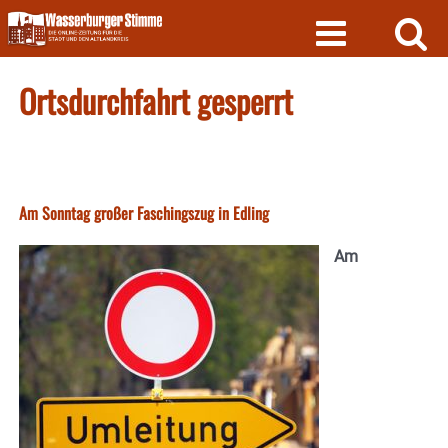
Skip
to
content
Ortsdurchfahrt gesperrt
Am Sonntag großer Faschingszug in Edling
Am