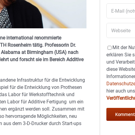
ine international renommierte
 TH Rosenheim tätig. Professorin Dr.
Mit der Nu
of Alabama at Birmingham (USA) nach
erklären Sie 
ehrt und forscht sie im Bereich Additive
und Verarbeit
diese Website
Informationen
andene Infrastruktur für die Entwicklung
Datenschutze
spiel für die Entwicklung von Prothesen
hier auch un
 das Labor für Werkstofftechnik und
Veröffentlic
en Labor für Additive Fertigung um ein
emen ergänzt werden soll. Zusammen mit
o hervorragende Möglichkeiten, neu
n aus dem 3-D-Drucker durch Start-ups