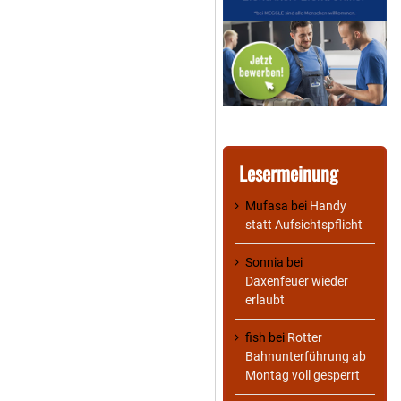
Lesermeinung
Mufasa
bei
Handy
statt Aufsichtspflicht
Sonnia
bei
Daxenfeuer wieder
erlaubt
fish
bei
Rotter
Bahnunterführung ab
Montag voll gesperrt