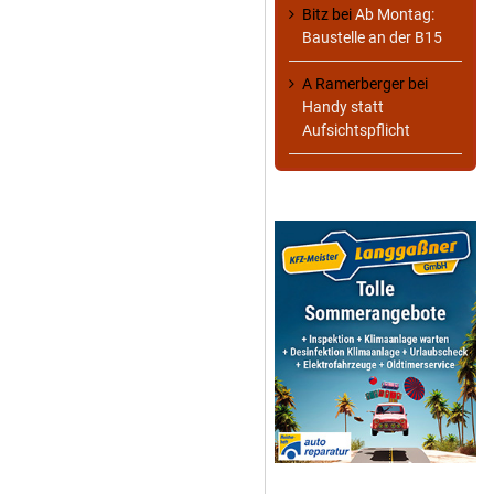
Bitz
bei
Ab Montag:
Baustelle an der B15
A Ramerberger
bei
Handy statt
Aufsichtspflicht