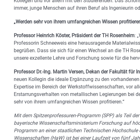
Kollegen und vor allem mit den Studierenden. Das Schöns
immer, junge Menschen auf ihren Beruf als Ingenieurin ode
„Werden sehr von ihrem umfangreichen Wissen profitiere
Professor Heinrich Köster, Präsident der TH Rosenheim
: 
Professorin Schneeweis eine herausragende Materialwiss
begrüßen. Dass sie sich für einen Wechsel an die TH Rose
unsere exzellente Lehre und Forschung sowie für die her
Professor Dr.-Ing. Martin Versen, Dekan der Fakultät für 
neuen Kollegin die ideale Ergänzung zu den vorhandenen
Expertise im Bereich der Werkstoffwissenschaften, vor al
Erstarrungsverhalten von metallischen Legierungen bei de
sehr von ihrem umfangreichen Wissen profitieren.“
Mit dem Spitzenprofessuren-Programm (SPP) als Teil der
bayerische Wissenschaftsministerium Forschung auf hö
Programm an einer staatlichen Technischen Hochschule
Wissenschaften (HaW) ist bei einer Laufzeit von fünf Ja