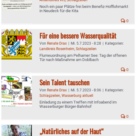
Noch ein paar Plätze frei beim Benefiz-Hofflohmarkt
in Neudeck für die Kita
0
Für eine bessere Wasserqualität
Von
Renate Drax
|
Mi. 5.7.2023 - 8:28
|
Kategorien:
Landkreis Rosenheim
,
Schlagzeilen
Flurneuordnung am Pelhamer See: Tag der offenen
Tür nach Maßnahme am Doblbach
0
Sein Talent tauschen
Von
Renate Drax
|
Mi. 5.7.2023 - 8:06
|
Kategorien:
Schlagzeilen
,
Wasserburg aktuell
Einladung zu einem Treffen mit Infoabend im
Wasserburger Bürger-Bahnhof
0
„Natürliches auf der Haut“