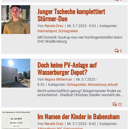
Junger Tscheche komplettiert
Stürmer-Duo
Von
Renate Drax
|
Mi. 5.7.2023 - 9:03
|
Kategorien:
Heimatsport
,
Schlagzeilen
Mit Dominik Soukup nun vier Kontingentstellen beim
EHC Waldkraiburg
0
Doch keine PV-Anlage auf
Wasserburger Depot?
Von
Regina Mittermair
|
Mi. 5.7.2023 -
8:52
|
Kategorien:
Schlagzeilen
,
Wasserburg aktuell
Nicht wirtschaftlich genug? Bürgermeister findet es
ernüchternd - Stadtrat Christian Stadler versteht die
Welt nicht mehr
22
Im Namen der Kinder in Babensham
Von
Renate Drax
|
Mi. 5.7.2023 - 8:42
|
Kategorien:
Altlandkreis WS
,
Schlagzeilen