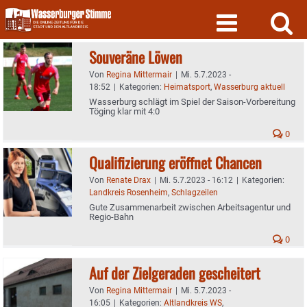
Skip
to
content
Souveräne Löwen
Von
Regina Mittermair
|
Mi. 5.7.2023 -
18:52
|
Kategorien:
Heimatsport
,
Wasserburg aktuell
Wasserburg schlägt im Spiel der Saison-Vorbereitung
Töging klar mit 4:0
0
Qualifizierung eröffnet Chancen
Von
Renate Drax
|
Mi. 5.7.2023 - 16:12
|
Kategorien:
Landkreis Rosenheim
,
Schlagzeilen
Gute Zusammenarbeit zwischen Arbeitsagentur und
Regio-Bahn
0
Auf der Zielgeraden gescheitert
Von
Regina Mittermair
|
Mi. 5.7.2023 -
16:05
|
Kategorien:
Altlandkreis WS
,