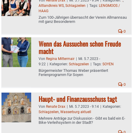
Von
Renate Drax
|
Mi. 5.7.2023 - 9:34
|
Kategorien:
.
,
Altlandkreis WS
,
Schlagzeilen
|
Tags:
LENGMOOS /
HAAG
Zum 100-Jährigen überrascht der Verein Allmannsau
mit ganz Besonderem
0
Wenn das Aussuchen schon Freude
macht
Von
Regina Mittermair
|
Mi. 5.7.2023 -
9:22
|
Kategorien:
Schlagzeilen
|
Tags:
SOYEN
Bürgermeister Thomas Weber präsentiert
Ferienprogramm für Soyen
0
Haupt- und Finanzausschuss tagt
Von
Renate Drax
|
Mi. 5.7.2023 - 9:14
|
Kategorien:
Schlagzeilen
,
Wasserburg aktuell
Mehrere Anträge zur Diskussion - Gibt es bald ein E-
Bike-Verleihsystem in der Stadt?
0