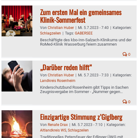
Zum ersten Mal ein gemeinsames
Klinik-Sommerfest
Von
Christian Huber
|
Mi. 5.7.2023 - 7:40
|
Kategorien:
Schlagzeilen
|
Tags:
GABERSEE
Beschäftigte des kbo-Inn-Salzach-Klinikums und der
RoMed-Klinik Wasserburg feiern zusammen
0
„Darüber reden hilft“
Von
Christian Huber
|
Mi. 5.7.2023 - 7:33
|
Kategorien:
Landkreis Rosenheim
Kinderschutzbund Rosenheim gibt Tipps in Sachen
Zeugnisvergabe im Sommer - „Nummer gegen
Kummer"
0
Einzigartige Stimmung z’Giglberg
Von
Renate Drax
|
Mi. 5.7.2023 - 7:10
|
Kategorien:
Altlandkreis WS
,
Schlagzeilen
Traditionelles Petersfeuer der Edlinger ÜWG mit