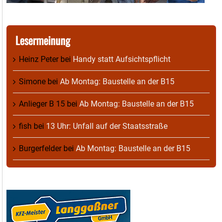
Lesermeinung
Heinz Peter
bei
Handy statt Aufsichtspflicht
Simone
bei
Ab Montag: Baustelle an der B15
Anlieger B 15
bei
Ab Montag: Baustelle an der B15
fish
bei
13 Uhr: Unfall auf der Staatsstraße
Burgerfelder
bei
Ab Montag: Baustelle an der B15