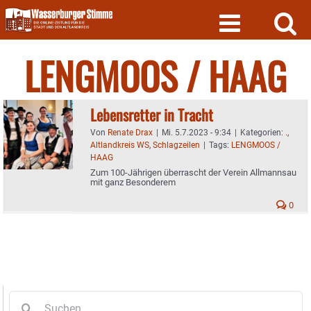
Skip
to
content
LENGMOOS / HAAG
Lebensretter in Tracht
Von
Renate Drax
|
Mi. 5.7.2023 - 9:34
|
Kategorien:
.
,
Altlandkreis WS
,
Schlagzeilen
|
Tags:
LENGMOOS /
HAAG
Zum 100-Jährigen überrascht der Verein Allmannsau
mit ganz Besonderem
0
Suche