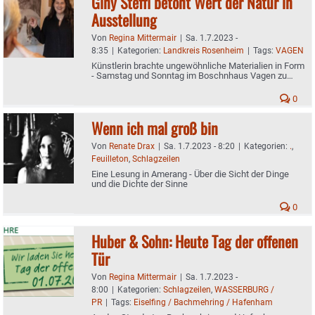
Giny Steffl betont Wert der Natur in
Ausstellung
Von
Regina Mittermair
|
Sa. 1.7.2023 -
8:35
|
Kategorien:
Landkreis Rosenheim
|
Tags:
VAGEN
Künstlerin brachte ungewöhnliche Materialien in Form
- Samstag und Sonntag im Boschnhaus Vagen zu
sehen
0
Wenn ich mal groß bin
Von
Renate Drax
|
Sa. 1.7.2023 - 8:20
|
Kategorien:
.
,
Feuilleton
,
Schlagzeilen
Eine Lesung in Amerang - Über die Sicht der Dinge
und die Dichte der Sinne
0
Huber & Sohn: Heute Tag der offenen
Tür
Von
Regina Mittermair
|
Sa. 1.7.2023 -
8:00
|
Kategorien:
Schlagzeilen
,
WASSERBURG /
PR
|
Tags:
Eiselfing / Bachmehring / Hafenham