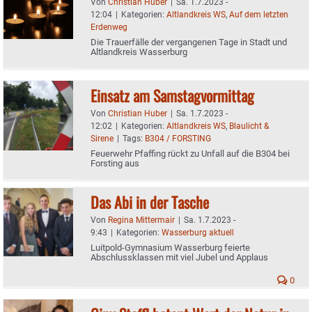
Von
Christian Huber
|
Sa. 1.7.2023 -
12:04
|
Kategorien:
Altlandkreis WS
,
Auf dem letzten
Erdenweg
Die Trauerfälle der vergangenen Tage in Stadt und
Altlandkreis Wasserburg
Einsatz am Samstagvormittag
Von
Christian Huber
|
Sa. 1.7.2023 -
12:02
|
Kategorien:
Altlandkreis WS
,
Blaulicht &
Sirene
|
Tags:
B304 / FORSTING
Feuerwehr Pfaffing rückt zu Unfall auf die B304 bei
Forsting aus
Das Abi in der Tasche
Von
Regina Mittermair
|
Sa. 1.7.2023 -
9:43
|
Kategorien:
Wasserburg aktuell
Luitpold-Gymnasium Wasserburg feierte
Abschlussklassen mit viel Jubel und Applaus
0