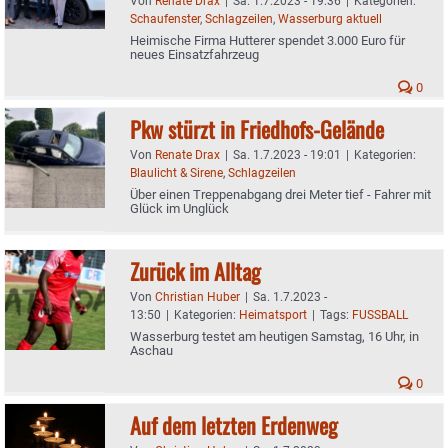
Von
Renate Drax
|
Sa. 1.7.2023 - 19:36
|
Kategorien:
Schaufenster
,
Schlagzeilen
,
Wasserburg aktuell
Heimische Firma Hutterer spendet 3.000 Euro für
neues Einsatzfahrzeug
0
Pkw stürzt in Friedhofs-Gelände
Von
Renate Drax
|
Sa. 1.7.2023 - 19:01
|
Kategorien:
Blaulicht & Sirene
,
Schlagzeilen
Über einen Treppenabgang drei Meter tief - Fahrer mit
Glück im Unglück
Zurück im Alltag
Von
Christian Huber
|
Sa. 1.7.2023 -
13:50
|
Kategorien:
Heimatsport
|
Tags:
FUSSBALL
Wasserburg testet am heutigen Samstag, 16 Uhr, in
Aschau
0
Auf dem letzten Erdenweg