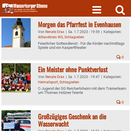
Skip
to
content
Morgen das Pfarrfest in Evenhausen
Von
Renate Drax
|
Sa. 1.7.2023 - 19:59
|
Kategorien:
Altlandkreis WS
,
Schlagzeilen
Feierlicher Gottesdienst - Für die Kinder nachmittags
Spiele und ein Kasperltheater
0
Ein Meister ohne Punktverlust
Von
Renate Drax
|
Sa. 1.7.2023 - 19:47
|
Kategorien:
Heimatsport
,
Schlagzeilen
C-Jugend der SG Reichertsheim mit dem Trainerteam
um Thomas Holzner feierte
0
Großzügiges Geschenk an die
Wasserwacht