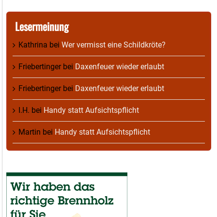
Lesermeinung
Kathrina
bei
Wer vermisst eine Schildkröte?
Friebertinger
bei
Daxenfeuer wieder erlaubt
Friebertinger
bei
Daxenfeuer wieder erlaubt
I.H.
bei
Handy statt Aufsichtspflicht
Martin
bei
Handy statt Aufsichtspflicht