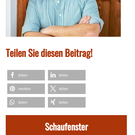
Teilen Sie diesen Beitrag!
teilen
teilen
merken
teilen
teilen
teilen
Schaufenster