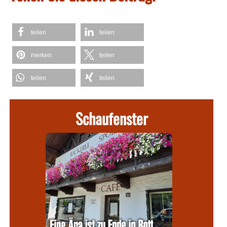
teilen
teilen
merken
teilen
teilen
teilen
Schaufenster