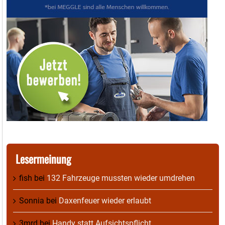
Lesermeinung
fish
bei
132 Fahrzeuge mussten wieder umdrehen
Sonnia
bei
Daxenfeuer wieder erlaubt
3mrd
bei
Handy statt Aufsichtspflicht