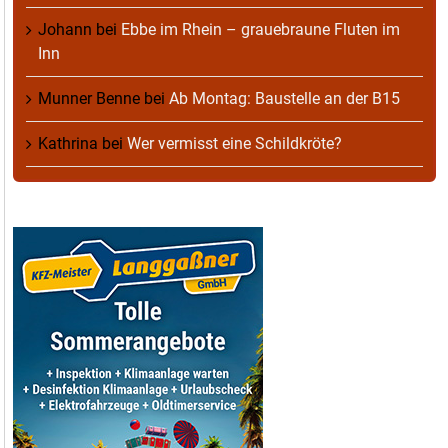
Johann
bei
Ebbe im Rhein – grauebraune Fluten im
Inn
Munner Benne
bei
Ab Montag: Baustelle an der B15
Kathrina
bei
Wer vermisst eine Schildkröte?