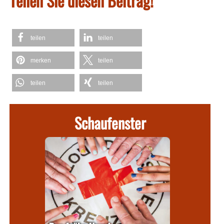
Teilen Sie diesen Beitrag!
teilen
teilen
merken
teilen
teilen
teilen
Schaufenster