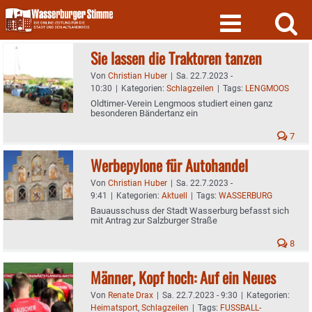
Skip
to
content
Sie lassen die Traktoren tanzen
Von
Christian Huber
|
Sa. 22.7.2023 -
10:30
|
Kategorien:
Schlagzeilen
|
Tags:
LENGMOOS
Oldtimer-Verein Lengmoos studiert einen ganz
besonderen Bändertanz ein
7
Werbepylone für Autohandel
Von
Christian Huber
|
Sa. 22.7.2023 -
9:41
|
Kategorien:
Aktuell
|
Tags:
WASSERBURG
Bauausschuss der Stadt Wasserburg befasst sich
mit Antrag zur Salzburger Straße
8
Männer, Kopf hoch: Auf ein Neues
Von
Renate Drax
|
Sa. 22.7.2023 - 9:30
|
Kategorien:
Heimatsport
,
Schlagzeilen
|
Tags:
FUSSBALL-