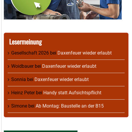
Lesermeinung
Gesellschaft 2026
bei
Daxenfeuer wieder erlaubt
Woidbauer
bei
Daxenfeuer wieder erlaubt
Sonnia
bei
Daxenfeuer wieder erlaubt
Heinz Peter
bei
Handy statt Aufsichtspflicht
Simone
bei
Ab Montag: Baustelle an der B15