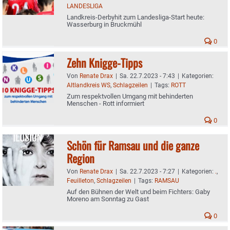
LANDESLIGA
Landkreis-Derbyhit zum Landesliga-Start heute:
Wasserburg in Bruckmühl
0
Zehn Knigge-Tipps
Von
Renate Drax
|
Sa. 22.7.2023 - 7:43
|
Kategorien:
Altlandkreis WS
,
Schlagzeilen
|
Tags:
ROTT
Zum respektvollen Umgang mit behinderten
Menschen - Rott informiert
0
Schön für Ramsau und die ganze
Region
Von
Renate Drax
|
Sa. 22.7.2023 - 7:27
|
Kategorien:
.
,
Feuilleton
,
Schlagzeilen
|
Tags:
RAMSAU
Auf den Bühnen der Welt und beim Fichters: Gaby
Moreno am Sonntag zu Gast
0