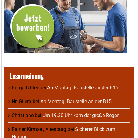
Lesermeinung
Burgerfelder
bei
Ab Montag: Baustelle an der B15
Hr. Gilera
bei
Ab Montag: Baustelle an der B15
Christiane
bei
Um 19.30 Uhr kam der große Regen
Rainer Kirmse , Altenburg
bei
Sicherer Blick zum
Himmel