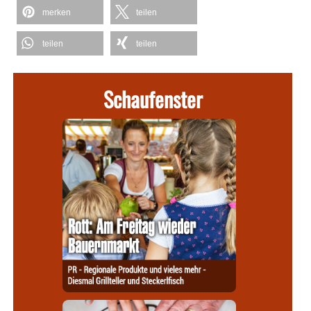
merken
teilen
teilen
teilen
Schaufenster