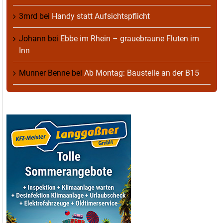
3mrd
bei
Handy statt Aufsichtspflicht
Johann
bei
Ebbe im Rhein – grauebraune Fluten im
Inn
Munner Benne
bei
Ab Montag: Baustelle an der B15