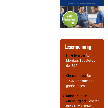
Lesermeinung
Hr. Gilera
bei
Ab
Montag: Baustelle an
der B15
Christiane
bei
Um
19.30 Uhr kam der
große Regen
Rainer Kirmse ,
Altenburg
bei
Sicherer
Blick zum Himmel