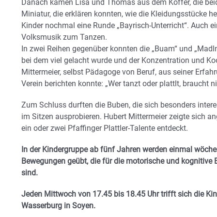
Danach kamen Lisa und Thomas aus dem Koffer, die beid
Miniatur, die erklären konnten, wie die Kleidungsstücke he
Kinder nochmal eine Runde „Bayrisch-Unterricht“. Auch e
Volksmusik zum Tanzen.
In zwei Reihen gegenüber konnten die „Buam“ und „Madln“
bei dem viel gelacht wurde und der Konzentration und Koo
Mittermeier, selbst Pädagoge von Beruf, aus seiner Erfah
Verein berichten konnte: „Wer tanzt oder plattlt, braucht n
Zum Schluss durften die Buben, die sich besonders interes
im Sitzen ausprobieren. Hubert Mittermeier zeigte sich 
ein oder zwei Pfaffinger Plattler-Talente entdeckt.
In der Kindergruppe ab fünf Jahren werden einmal wöchent
Bewegungen geübt, die für die motorische und kognitive E
sind.
Jeden Mittwoch von 17.45 bis 18.45 Uhr trifft sich die K
Wasserburg in Soyen.