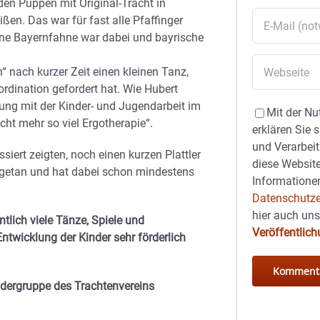
en Puppen mit Original-Tracht in
ißen. Das war für fast alle Pfaffinger
ine Bayernfahne war dabei und bayrische
 nach kurzer Zeit einen kleinen Tanz,
rdination gefordert hat. Wie Hubert
rung mit der Kinder- und Jugendarbeit im
Mit der Nu
icht mehr so viel Ergotherapie“.
erklären Sie 
und Verarbeit
siert zeigten, noch einen kurzen Plattler
diese Website
angetan und hat dabei schon mindestens
Informationen
Datenschutze
hier auch un
lich viele Tänze, Spiele und
Veröffentlic
ntwicklung der Kinder sehr förderlich
indergruppe des Trachtenvereins