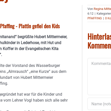
Von
Regina Mitt
6:12
|
Kategorie
PFAFFING
|
0 K
faffing - Plattln gefiel den Kids
Hinterla
mitanand“ begrüßte Hubert Mittermeier,
Kommen
hulkinder in Lederhose, mit Hut und
n Koffer in der Evangelischen Kita
.
Kommentar
olte der Vorstand des Wasserburger
eins „Almrausch“ „eine Kurze“ aus dem
 Mundart von Hubert Mittermeier
fing.
gegründet hat war für die Kinder und
te vom Lehrer Vogl haben sich alle sehr