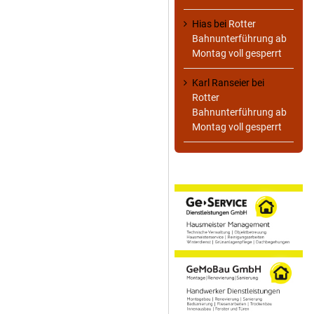
Hias
bei
Rotter
Bahnunterführung ab
Montag voll gesperrt
Karl Ranseier
bei
Rotter
Bahnunterführung ab
Montag voll gesperrt