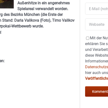
Außenhitze in ein angenehmes
Spielareal verwandelt worden.
rg des Bezirks München (die Erste der
en Stand:
Daria Valikova (Foto), Timo Valikov
erpokal-Wettbewerb wurde.
:
Mit der Nu
erklären Sie 
und Verarbeit
diese Website
en:
Informationen
Datenschutze
hier auch un
Veröffentlic