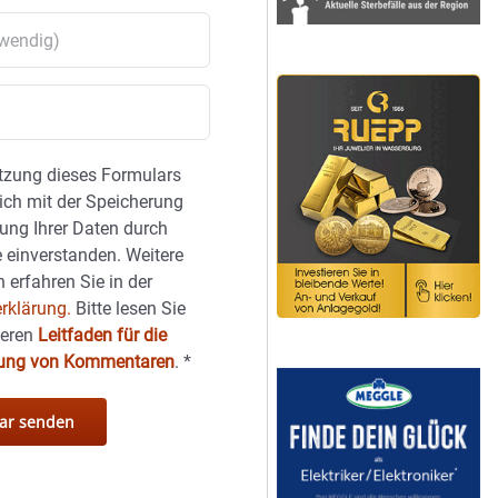
tzung dieses Formulars
sich mit der Speicherung
ung Ihrer Daten durch
 einverstanden. Weitere
 erfahren Sie in der
rklärung.
Bitte lesen Sie
seren
Leitfaden für die
hung von Kommentaren
.
*