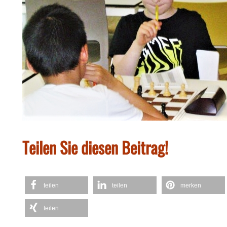
Teilen Sie diesen Beitrag!
teilen
teilen
merken
teilen