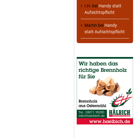
I.H.
bei
Handy statt
Aufsichtspflicht
Martin
bei
Handy
statt Aufsichtspflicht