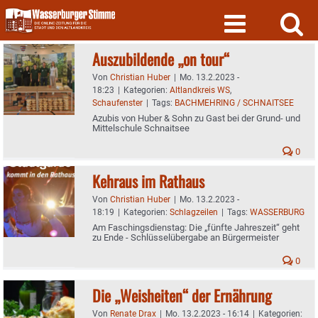
Skip
to
content
Auszubildende „on tour“
Von
Christian Huber
|
Mo. 13.2.2023 -
18:23
|
Kategorien:
Altlandkreis WS
,
Schaufenster
|
Tags:
BACHMEHRING / SCHNAITSEE
Azubis von Huber & Sohn zu Gast bei der Grund- und
Mittelschule Schnaitsee
0
Kehraus im Rathaus
Von
Christian Huber
|
Mo. 13.2.2023 -
18:19
|
Kategorien:
Schlagzeilen
|
Tags:
WASSERBURG
Am Faschingsdienstag: Die „fünfte Jahreszeit“ geht
zu Ende - Schlüsselübergabe an Bürgermeister
0
Die „Weisheiten“ der Ernährung
Von
Renate Drax
|
Mo. 13.2.2023 - 16:14
|
Kategorien: