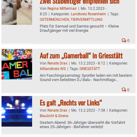
Zwei Stubentiger empfehlen sich
Von
Regina Mittermair
|
Mo. 13.2.2023 -
8:25
|
Kategorien:
Landkreis Rosenheim
|
Tags:
OSTERMÜNCHEN
,
TIERVERMITTLUNG
Platz für Samuel und Samira gesucht – Kleine
Draufgänger mit viel Energie
0
Auf zum „Gamerball“ in Griesstätt
Von
Renate Drax
|
Mo. 13.2.2023 - 8:12
|
Kategorien:
Altlandkreis WS
|
Tags:
GRIESSTÄTT
Am Faschingssamstag: Sportler laden ein mit bestem
Sound vom beliebten DJ Balu - Nachmittags
Kinderparty
0
Es galt „Rechts vor Links“
Von
Renate Drax
|
Mo. 13.2.2023 - 7:58
|
Kategorien:
Blaulicht & Sirene
Gestern Abend: 36-Jähriger übersieht die Vorfahrt
eines 25-Jährigen - Beifahrer verletzt