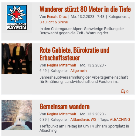
Wanderer stürzt 80 Meter in die Tiefe
Von
Renate Drax
|
Mo. 13.2.2023 - 7:48
|
Kategorien:
.
,
Blaulicht & Sirene
In den Chiemgauer Alpen: Schwierige Rettung der
Bergwacht gegen die Zeit - Warnung der
Einsatzkräfte
Rote Gebiete, Bürokratie und
Erbschaftssteuer
Von
Regina Mittermair
|
Mo. 13.2.2023 -
6:49
|
Kategorien:
Allgemein
Jahreshauptversammlung der Arbeitsgemeinschaft
für Ernährung, Landwirtschaft und Forsten im
Kreisverband Erding
0
Gemeinsam wandern
Von
Regina Mittermair
|
Mo. 13.2.2023 -
6:39
|
Kategorien:
Altlandkreis WS
|
Tags:
ALBACHING
Treffpunkt am Freitag ist um 14 Uhr am Sportplatz in
Albaching