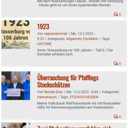
Mit dem Wasserburger Fabula - Wieder mit Verlosung
- Heute geht es um einen spannenden Roman
0
1923
Von
reginasemmler
|
Mo. 13.2.2023 -
9:23
|
Kategorien:
Allgemein
,
Feuilleton
|
Tags:
HISTORIE
Serie: Wasserburg vor 100 Jahren – Teil 3 / Die
Gemüter erhitzen sich
0
Überraschung für Pfaffings
Stockschützen
Von
Renate Drax
|
Mo. 13.2.2023 - 8:46
|
Kategorien:
Heimatsport
|
Tags:
STOCKSCHIESSEN
Meine Volksbank Raiffeisenbank eG mit finanzieller
Hilfe für Renovierungsarbeiten am Vereinsheim
0