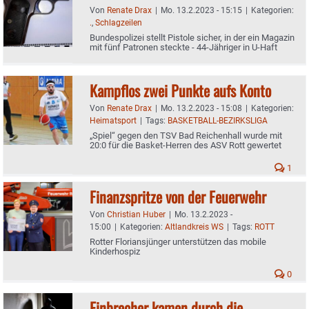
Von
Renate Drax
|
Mo. 13.2.2023 - 15:15
|
Kategorien:
.
,
Schlagzeilen
Bundespolizei stellt Pistole sicher, in der ein Magazin
mit fünf Patronen steckte - 44-Jähriger in U-Haft
Kampflos zwei Punkte aufs Konto
Von
Renate Drax
|
Mo. 13.2.2023 - 15:08
|
Kategorien:
Heimatsport
|
Tags:
BASKETBALL-BEZIRKSLIGA
„Spiel“ gegen den TSV Bad Reichenhall wurde mit
20:0 für die Basket-Herren des ASV Rott gewertet
1
Finanzspritze von der Feuerwehr
Von
Christian Huber
|
Mo. 13.2.2023 -
15:00
|
Kategorien:
Altlandkreis WS
|
Tags:
ROTT
Rotter Floriansjünger unterstützen das mobile
Kinderhospiz
0
Einbrecher kamen durch die