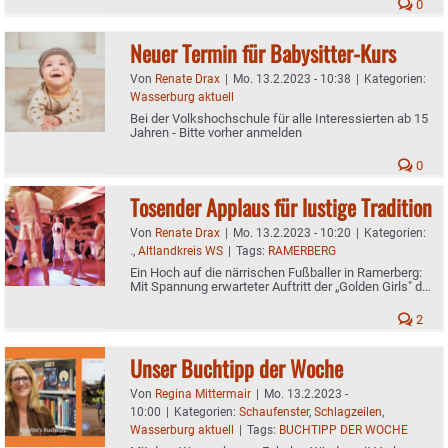
0
Neuer Termin für Babysitter-Kurs
Von
Renate Drax
|
Mo. 13.2.2023 - 10:38
|
Kategorien:
Wasserburg aktuell
Bei der Volkshochschule für alle Interessierten ab 15
Jahren - Bitte vorher anmelden
0
Tosender Applaus für lustige Tradition
Von
Renate Drax
|
Mo. 13.2.2023 - 10:20
|
Kategorien:
.
,
Altlandkreis WS
|
Tags:
RAMERBERG
Ein Hoch auf die närrischen Fußballer in Ramerberg:
Mit Spannung erwarteter Auftritt der „Golden Girls" der
Knaller beim Sportlerball
2
Unser Buchtipp der Woche
Von
Regina Mittermair
|
Mo. 13.2.2023 -
10:00
|
Kategorien:
Schaufenster
,
Schlagzeilen
,
Wasserburg aktuell
|
Tags:
BUCHTIPP DER WOCHE