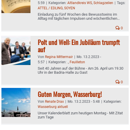
5:59
|
Kategorien:
Altlandkreis WS
,
Schlagzeilen
|
Tags:
ATTEL / EDLING
,
SOYEN
Einladung zu fünf Wochen des Bewusstseins im
Alltag mit täglichen Impulsen und wöchentlichen
Treffen
0
Polt und Well: Ein Jubiläum trumpft
auf
Von
Regina Mittermair
|
Mo. 13.2.2023 -
5:57
|
Kategorien:
.
,
Feuilleton
Seit 40 Jahren auf der Bühne - Am 26. April um 19.30
Uhr in der Badria-Halle zu Gast
0
Guten Morgen, Wasserburg!
Von
Renate Drax
|
Mo. 13.2.2023 - 5:48
|
Kategorien:
Wasserburg aktuell
Unser Kalenderblatt zum heutigen Montag - Mit Zitat
zum Tage