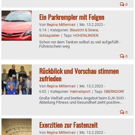
0
Ein Parkrempler mit Folgen
Von
Regina Mittermair
|
Mo. 13.2.2023 -
6:14
|
Kategorien:
Blaulicht & Sirene
,
Schlagzeilen
|
Tags:
HOHENLINDEN
Schon vor dem Tanken selbst zu viel aufgefüllt -
Führerschein weg
0
Rückblick und Vorschau stimmen
zufrieden
Von
Regina Mittermair
|
Mo. 13.2.2023 -
6:02
|
Kategorien:
Heimatsport
|
Tags:
OBERNDORF
Große Vielfalt und breites Angebot beim DJK-SVO -
Abteilung Fitness und Gesundheit zieht positive
Bilanz
0
Exerzitien zur Fastenzeit
Von
Regina Mittermair
|
Mo. 13.2.2023 -