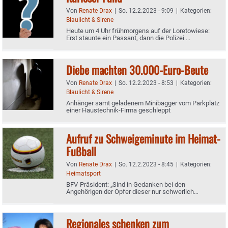
Von
Renate Drax
|
So. 12.2.2023 - 9:09
|
Kategorien:
Blaulicht & Sirene
Heute um 4 Uhr frühmorgens auf der Loretowiese:
Erst staunte ein Passant, dann die Polizei ...
Diebe machten 30.000-Euro-Beute
Von
Renate Drax
|
So. 12.2.2023 - 8:53
|
Kategorien:
Blaulicht & Sirene
Anhänger samt geladenem Minibagger vom Parkplatz
einer Haustechnik-Firma geschleppt
Aufruf zu Schweigeminute im Heimat-
Fußball
Von
Renate Drax
|
So. 12.2.2023 - 8:45
|
Kategorien:
Heimatsport
BFV-Präsident: „Sind in Gedanken bei den
Angehörigen der Opfer dieser nur schwerlich
fassbaren Erdbeben-Katastrophe“
Regionales schenken zum