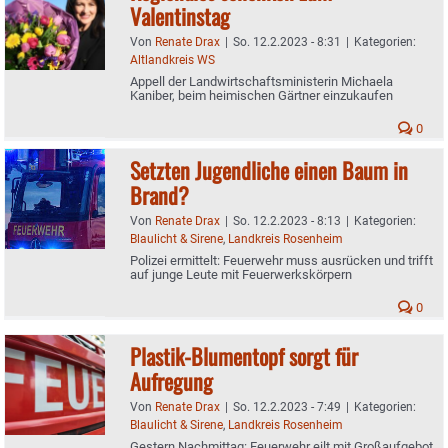
Valentinstag
Von
Renate Drax
|
So. 12.2.2023 - 8:31
|
Kategorien:
Altlandkreis WS
Appell der Landwirtschaftsministerin Michaela
Kaniber, beim heimischen Gärtner einzukaufen
0
Setzten Jugendliche einen Baum in
Brand?
Von
Renate Drax
|
So. 12.2.2023 - 8:13
|
Kategorien:
Blaulicht & Sirene
,
Landkreis Rosenheim
Polizei ermittelt: Feuerwehr muss ausrücken und trifft
auf junge Leute mit Feuerwerkskörpern
0
Plastik-Blumentopf sorgt für
Aufregung
Von
Renate Drax
|
So. 12.2.2023 - 7:49
|
Kategorien:
Blaulicht & Sirene
,
Landkreis Rosenheim
Gestern Nachmittag: Feuerwehr eilt mit Großaufgebot