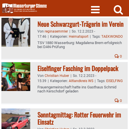
Skip
to
content
Neue Schwarzgurt-Trägerin im Verein
Von
reginasemmler
|
So. 12.2.2023 -
17:46
|
Kategorien:
Heimatsport
|
Tags:
TAEKWONDO
TSV 1880 Wasserburg: Magdalena Brem erfolgreich
bei DAN-Prüfung
0
Eiselfinger Fasching im Doppelpack
Von
Christian Huber
|
So. 12.2.2023 -
15:39
|
Kategorien:
Altlandkreis WS
|
Tags:
EISELFING
Frauengemeinschaft hatte ins Gasthaus Schmid
nach Kerschdorf geladen
0
Sonntagmittag: Rotter Feuerwehr im
Einsatz