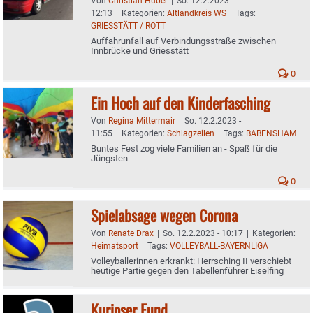
Von
Christian Huber
|
So. 12.2.2023 -
12:13
|
Kategorien:
Altlandkreis WS
|
Tags:
GRIESSTÄTT / ROTT
Auffahrunfall auf Verbindungsstraße zwischen
Innbrücke und Griesstätt
0
Ein Hoch auf den Kinderfasching
Von
Regina Mittermair
|
So. 12.2.2023 -
11:55
|
Kategorien:
Schlagzeilen
|
Tags:
BABENSHAM
Buntes Fest zog viele Familien an - Spaß für die
Jüngsten
0
Spielabsage wegen Corona
Von
Renate Drax
|
So. 12.2.2023 - 10:17
|
Kategorien:
Heimatsport
|
Tags:
VOLLEYBALL-BAYERNLIGA
Volleyballerinnen erkrankt: Herrsching II verschiebt
heutige Partie gegen den Tabellenführer Eiselfing
Kurioser Fund