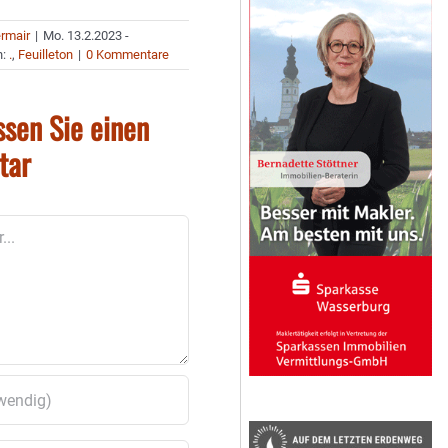
ermair
|
Mo. 13.2.2023 -
n:
.
,
Feuilleton
|
0 Kommentare
ssen Sie einen
tar