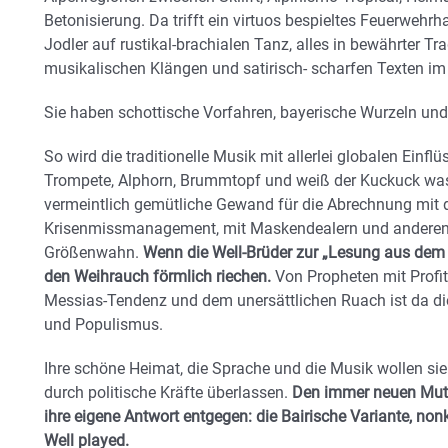
Betonisierung. Da trifft ein virtuos bespieltes Feuerwehrh
Jodler auf rustikal-brachialen Tanz, alles in bewährter Tr
musikalischen Klängen und satirisch- scharfen Texten im
Sie haben schottische Vorfahren, bayerische Wurzeln und
So wird die traditionelle Musik mit allerlei globalen Einfl
Trompete, Alphorn, Brummtopf und weiß der Kuckuck was 
vermeintlich gemütliche Gewand für die Abrechnung mit d
Krisenmissmanagement, mit Maskendealern und anderen
Größenwahn.
Wenn die Well-Brüder zur „Lesung aus de
den Weihrauch förmlich riechen.
Von Propheten mit Profitg
Messias-Tendenz und dem unersättlichen Ruach ist da d
und Populismus.
Ihre schöne Heimat, die Sprache und die Musik wollen s
durch politische Kräfte überlassen.
Den immer neuen Mutat
ihre eigene Antwort entgegen: die Bairische Variante, non
Well played.