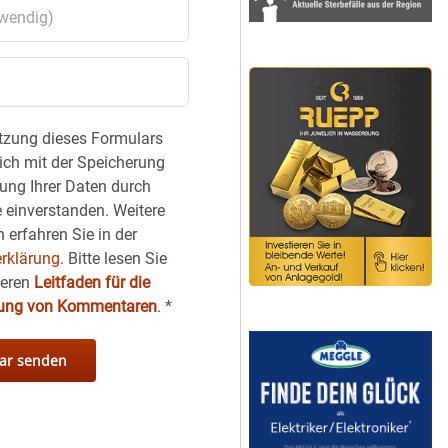
tzung dieses Formulars
sich mit der Speicherung
ung Ihrer Daten durch
 einverstanden. Weitere
 erfahren Sie in der
rklärung.
Bitte lesen Sie
seren
Leitfaden für die
hung von Kommentaren
.
*