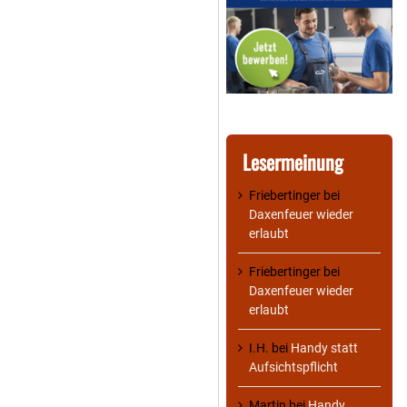
Lesermeinung
Friebertinger
bei
Daxenfeuer wieder
erlaubt
Friebertinger
bei
Daxenfeuer wieder
erlaubt
I.H.
bei
Handy statt
Aufsichtspflicht
Martin
bei
Handy