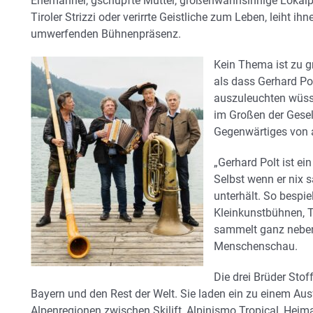
Ehemänner, gschupfte Mütter, größenwahnsinnige Lokalp
Tiroler Strizzi oder verirrte Geistliche zum Leben, leiht 
umwerfenden Bühnenpräsenz.
Kein Thema ist zu g
als dass Gerhard Pol
auszuleuchten wüsst
im Großen der Gesells
Gegenwärtiges von 
„Gerhard Polt ist ein
Selbst wenn er nix sa
unterhält. So bespie
Kleinkunstbühnen, 
sammelt ganz nebenb
Menschenschau.
Die drei Brüder Sto
Bayern und den Rest der Welt. Sie laden ein zu einem Ausfl
Alpenregionen zwischen Skilift, Alpinismo Tropical, Heim