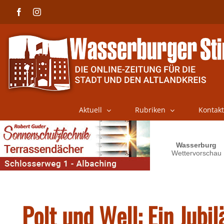
Skip
Facebook
Instagram
to
content
Aktuell
Rubriken
Kontakt
Polt und Well: Ein Jubi