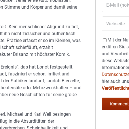
olitiker, vehemente Automobilisten,
ihnen Stimme und Körper und damit seine
roß. Kein menschlicher Abgrund zu tief,
t ihn nicht zielsicher und authentisch
Mit der Nu
e. Präzise erfasst er so im Kleinen, was
erklären Sie 
chaft schiefläuft, erzählt
und Verarbeit
akuter Brisanz mit höchster Komik.
diese Website
 Ereignis“, das hat Loriot festgestellt.
Informationen
gt, fasziniert er schon, irritiert und
Datenschutze
lt der Satiriker landauf, landab Bierzelte,
hier auch un
Theatersäle oder Mehrzweckhallen – und
Veröffentlic
ei neue Geschichten für seine große
fferl, Michael und Karl Well besingen
ug in die Absurditäten der
atverbrechen, Scheinheiligkeit und