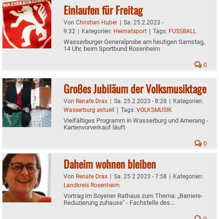
Einlaufen für Freitag
Von
Christian Huber
|
Sa. 25.2.2023 -
9:32
|
Kategorien:
Heimatsport
|
Tags:
FUSSBALL
Wasserburger Generalprobe am heutigen Samstag,
14 Uhr, beim Sportbund Rosenheim
0
Großes Jubiläum der Volksmusiktage
Von
Renate Drax
|
Sa. 25.2.2023 - 8:28
|
Kategorien:
Wasserburg aktuell
|
Tags:
VOLKSMUSIK
Vielfältiges Programm in Wasserburg und Amerang -
Kartenvorverkauf läuft
0
Daheim wohnen bleiben
Von
Renate Drax
|
Sa. 25.2.2023 - 7:58
|
Kategorien:
Landkreis Rosenheim
Vortrag im Soyener Rathaus zum Thema: „Barriere-
Reduzierung zuhause" - Fachstelle des
Landratsamtes lädt ein
0