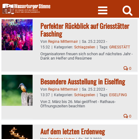
Skip
to
content
Perfekter Rückblick auf Griesstätter
Fasching
Von
Regina Mittermair
|
Sa. 25.2.2023 -
15:32
|
Kategorien:
Schlagzeilen
|
Tags:
GRIESSTÄTT
Organisatoren freuen sich schon auf nächstes Jahr -
Dank an Helfer und Resümee
0
Besondere Ausstellung in Eiselfing
Von
Regina Mittermair
|
Sa. 25.2.2023 -
13:37
|
Kategorien:
Schlagzeilen
|
Tags:
EISELFING
Von 2. März bis 26. Mai geöffnet - Rathaus-
Öffnungszeiten beachten
0
Auf dem letzten Erdenweg