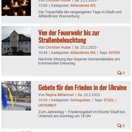
Von
Christian Huber
|
Sa. 25.2.2023 -
12:03
|
Kategorien:
Altlandkreis WS
Die Trauerfälle der vergangenen Tage in Stadt und
Altlandkreis Wasserburg
Von der Feuerwehr bis zur
Straßenbeleuchtung
Von
Christian Huber
|
Sa. 25.2.2023 -
10:44
|
Kategorien:
Altlandkreis WS
|
Tags:
SOYEN
Nächste Sitzung des Soyener Gemeinderates am
kommenden Dienstag
0
Gebete für den Frieden in der Ukraine
Von
Regina Mittermair
|
Sa. 25.2.2023 -
10:35
|
Kategorien:
Schlagzeilen
|
Tags:
STADL /
UNTERREIT
Zum Jahrestag – Friedensgebet im Kloster Stadl bei
Unterreit am Sonntag um 18 Uhr
3