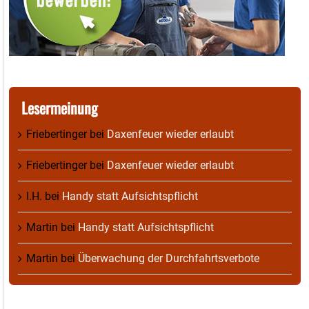
Lesermeinung
Friebertinger
bei
Daxenfeuer wieder erlaubt
Friebertinger
bei
Daxenfeuer wieder erlaubt
I.H.
bei
Handy statt Aufsichtspflicht
Martin
bei
Handy statt Aufsichtspflicht
Martin
bei
Überwachung der Durchfahrtsverbote