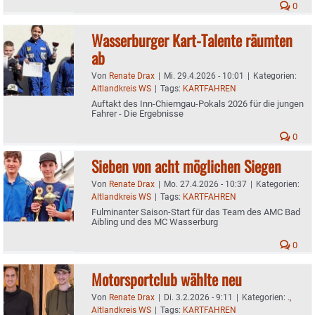
0
Wasserburger Kart-Talente räumten
ab
Von
Renate Drax
|
Mi. 29.4.2026 - 10:01
|
Kategorien:
Altlandkreis WS
|
Tags:
KARTFAHREN
Auftakt des Inn-Chiemgau-Pokals 2026 für die jungen
Fahrer - Die Ergebnisse
0
Sieben von acht möglichen Siegen
Von
Renate Drax
|
Mo. 27.4.2026 - 10:37
|
Kategorien:
Altlandkreis WS
|
Tags:
KARTFAHREN
Fulminanter Saison-Start für das Team des AMC Bad
Aibling und des MC Wasserburg
0
Motorsportclub wählte neu
Von
Renate Drax
|
Di. 3.2.2026 - 9:11
|
Kategorien:
.
,
Altlandkreis WS
|
Tags:
KARTFAHREN