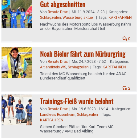
Gut abgeschnitten
Von
Renate Drax
|
Mi. 11.9.2024 - 8:23
|
Kategorien:
Schlagzeilen
,
Wasserburg aktuell
|
Tags:
KARTFAHREN
Nachwuchs des Motorsportclubs Wasserburg nahm
an der Bayerischen Meisterschaft teil
0
Noah Bieler fährt zum Nürburgring
Von
Renate Drax
|
Mo. 24.7.2023 - 7:52
|
Kategorien:
Altlandkreis WS
,
Schlagzeilen
|
Tags:
KARTFAHREN
Talent des MC Wasserburg hat sich für den ADAC-
Bundesendlauf qualifiziert
2
Trainings-Fleiß wurde belohnt
Von
Renate Drax
|
Mo. 19.6.2023 - 16:14
|
Kategorien:
Landkreis Rosenheim
,
Schlagzeilen
|
Tags:
KARTFAHREN
Sieben Stockerl-Plätze fürs Kart-Team MC
Wasserburg / AMC Bad Aibling