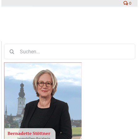
0
Suche
nach: