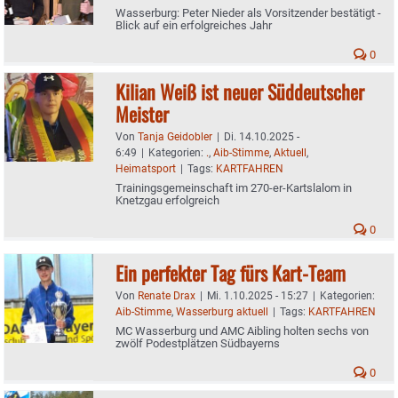
Wasserburg: Peter Nieder als Vorsitzender bestätigt -
Blick auf ein erfolgreiches Jahr
0
Kilian Weiß ist neuer Süddeutscher
Meister
Von
Tanja Geidobler
|
Di. 14.10.2025 -
6:49
|
Kategorien:
.
,
Aib-Stimme
,
Aktuell
,
Heimatsport
|
Tags:
KARTFAHREN
Trainingsgemeinschaft im 270-er-Kartslalom in
Knetzgau erfolgreich
0
Ein perfekter Tag fürs Kart-Team
Von
Renate Drax
|
Mi. 1.10.2025 - 15:27
|
Kategorien:
Aib-Stimme
,
Wasserburg aktuell
|
Tags:
KARTFAHREN
MC Wasserburg und AMC Aibling holten sechs von
zwölf Podestplätzen Südbayerns
0