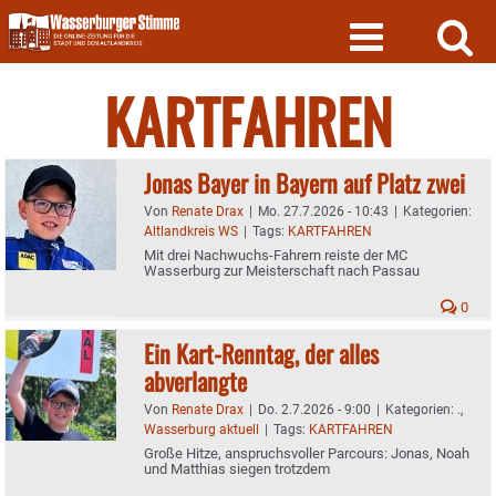
Skip
to
content
KARTFAHREN
Jonas Bayer in Bayern auf Platz zwei
Von
Renate Drax
|
Mo. 27.7.2026 - 10:43
|
Kategorien:
Altlandkreis WS
|
Tags:
KARTFAHREN
Mit drei Nachwuchs-Fahrern reiste der MC
Wasserburg zur Meisterschaft nach Passau
0
Ein Kart-Renntag, der alles
abverlangte
Von
Renate Drax
|
Do. 2.7.2026 - 9:00
|
Kategorien:
.
,
Wasserburg aktuell
|
Tags:
KARTFAHREN
Große Hitze, anspruchsvoller Parcours: Jonas, Noah
und Matthias siegen trotzdem