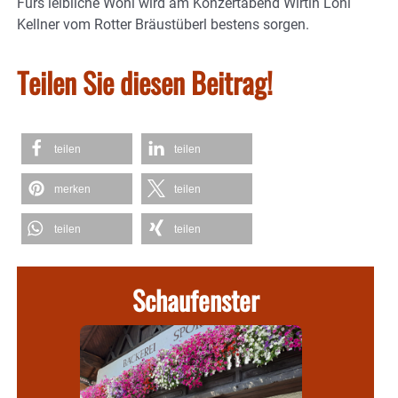
Fürs leibliche Wohl wird am Konzertabend Wirtin Loni
Kellner vom Rotter Bräustüberl bestens sorgen.
Teilen Sie diesen Beitrag!
teilen
teilen
merken
teilen
teilen
teilen
Schaufenster