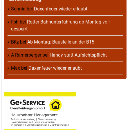
Sonnia
bei
Daxenfeuer wieder erlaubt
fish
bei
Rotter Bahnunterführung ab Montag voll
gesperrt
Bitz
bei
Ab Montag: Baustelle an der B15
A Ramerberger
bei
Handy statt Aufsichtspflicht
Max
bei
Daxenfeuer wieder erlaubt