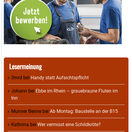
Lesermeinung
3mrd
bei
Handy statt Aufsichtspflicht
Johann
bei
Ebbe im Rhein – grauebraune Fluten im
Inn
Munner Benne
bei
Ab Montag: Baustelle an der B15
Kathrina
bei
Wer vermisst eine Schildkröte?