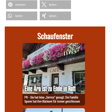
merken
teilen
teilen
teilen
Schaufenster