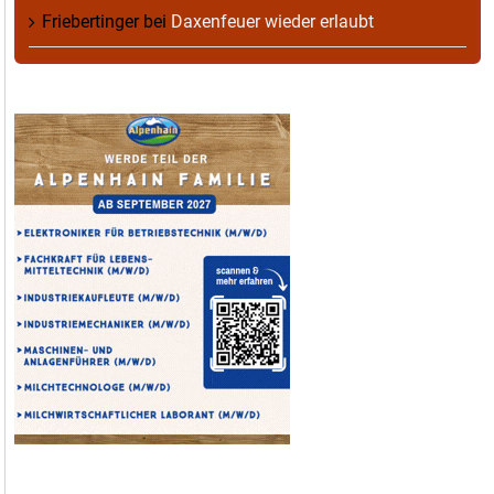
Friebertinger
bei
Daxenfeuer wieder erlaubt