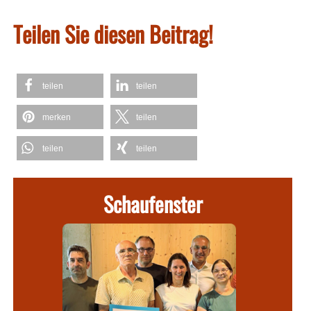
Teilen Sie diesen Beitrag!
teilen
teilen
merken
teilen
teilen
teilen
Schaufenster