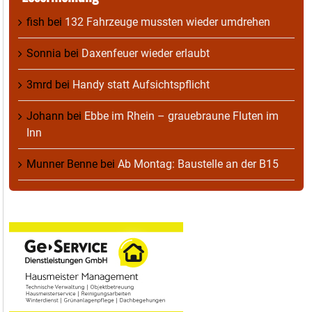
fish
bei
132 Fahrzeuge mussten wieder umdrehen
Sonnia
bei
Daxenfeuer wieder erlaubt
3mrd
bei
Handy statt Aufsichtspflicht
Johann
bei
Ebbe im Rhein – grauebraune Fluten im
Inn
Munner Benne
bei
Ab Montag: Baustelle an der B15