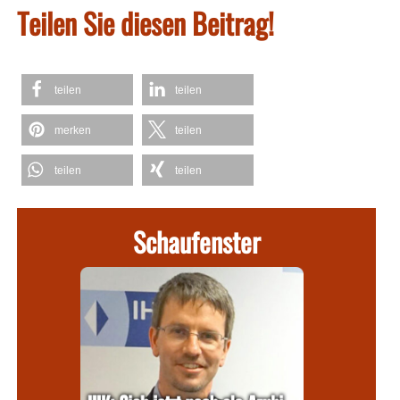
Teilen Sie diesen Beitrag!
teilen
teilen
merken
teilen
teilen
teilen
Schaufenster