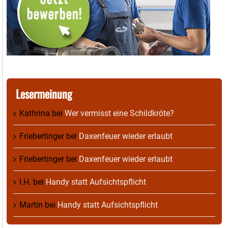
Lesermeinung
Kathrina
bei
Wer vermisst eine Schildkröte?
Friebertinger
bei
Daxenfeuer wieder erlaubt
Friebertinger
bei
Daxenfeuer wieder erlaubt
I.H.
bei
Handy statt Aufsichtspflicht
Martin
bei
Handy statt Aufsichtspflicht