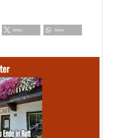
teilen
teilen
ter