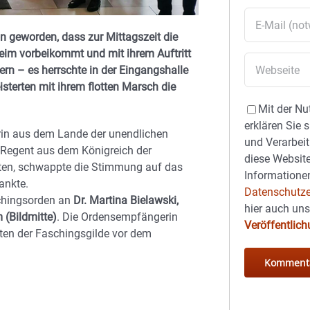
 geworden, dass zur Mittagszeit die
im vorbeikommt und mit ihrem Auftritt
tern – es herrschte in der Eingangshalle
terten mit ihrem flotten Marsch die
Mit der Nu
erklären Sie 
rin aus dem Lande der unendlichen
und Verarbeit
Regent aus dem Königreich der
diese Website
oten, schwappte die Stimmung auf das
Informationen
ankte.
Datenschutze
schingsorden an
Dr. Martina Bielawski,
hier auch un
(Bildmitte)
. Die Ordensempfängerin
Veröffentlic
igten der Faschingsgilde vor dem