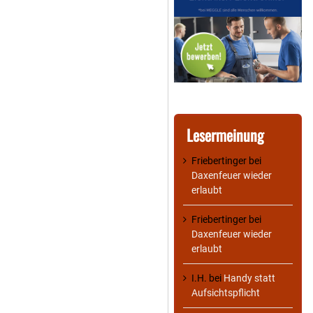
Lesermeinung
Friebertinger
bei
Daxenfeuer wieder
erlaubt
Friebertinger
bei
Daxenfeuer wieder
erlaubt
I.H.
bei
Handy statt
Aufsichtspflicht