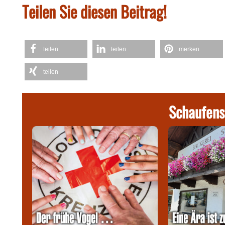
Teilen Sie diesen Beitrag!
teilen
teilen
merken
teilen
Schaufens