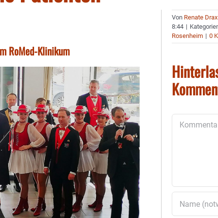
Von
Renate Drax
8:44
|
Kategorie
Rosenheim
|
0 
e im RoMed-Klinikum
Hinterla
Kommen
Kommentar