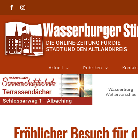
Skip
Facebook
Instagram
to
content
Aktuell
Rubriken
Kontakt
Fröhlicher Besuch für d