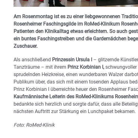
Am Rosenmontag ist es zu einer liebgewonnenen Tradition
Rosenheimer Faschingsgilde im RoMed-Klinikum Rosenhe
Patienten den Klinikalltag etwas erleichtern. So auch ges
ein buntes Faschingstreiben und die Gardemädchen begeis
Zuschauer.
Als anschließend
Prinzessin Ursula I
– glitzernde Künstle
Tanzträume – mit ihrem
Prinz Korbinian I,
schwungvoller 
sprudelnden Heizkreise, einen wunderbaren Walzer darb
Publikum über, das sich mit einem tosenden Applaus bed
Prinz Korbinian I überreichte heuer den Rosenheimer Fa
Kaufmännische Leiterin des RoMed-Klinikums Rosenheim 
bedankte sich herzlich und sorgte dafür, dass alle Beteil
nächsten Auftritt zur Stärkung ein Lunchpaket bekamen.
Foto: RoMed-Klinik