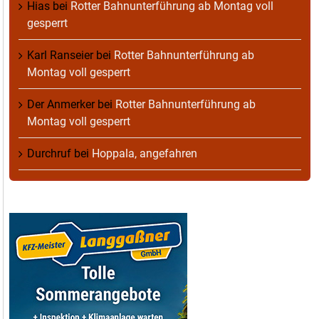
Hias
bei
Rotter Bahnunterführung ab Montag voll
gesperrt
Karl Ranseier
bei
Rotter Bahnunterführung ab
Montag voll gesperrt
Der Anmerker
bei
Rotter Bahnunterführung ab
Montag voll gesperrt
Durchruf
bei
Hoppala, angefahren