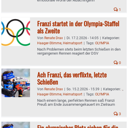
emotionale Worte der Albachingerin
1
Franzi startet in der Olympia-Staffel
als Zweite
Von
Renate Drax
|
Di. 17.2.2026 - 14:05
|
Kategorien:
Haager-Stimme
,
Heimatsport
|
Tags:
OLYMPIA
Nach Problemen stets beim letzten Schießen in den
vergangenen Rennen reagiert der DSV
0
Ach Franzi, das verflixte, letzte
Schießen
Von
Renate Drax
|
So. 15.2.2026 - 15:39
|
Kategorien:
.
,
Haager-Stimme
,
Heimatsport
|
Tags:
OLYMPIA
Nach einem lange, perfekten Rennen saß Franzi
Preuß am Ende zusammengekauert im Zielraum
3
Ein olympischer Platz sieben für die