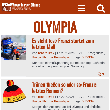
Skip
to
content
OLYMPIA
Es steht fest: Franzi startet zum
letzten Mal!
Von
Renate Drax
|
Fr. 20.2.2026 - 17:38
|
Kategorien:
.
,
Haager-Stimme
,
Heimatsport
|
Tags:
OLYMPIA
Nur noch einmal Spannung pur mit der Top-Biathletin
aus Albaching am morgigen Samstag
3
Tränen fließen so oder so: Franzis
letztes Rennen?
Von
Renate Drax
|
Fr. 20.2.2026 - 10:30
|
Kategorien:
.
,
Haager-Stimme
,
Heimatsport
|
Tags:
OLYMPIA
Morgen der Massenstart bei Olympia und ehrliche,