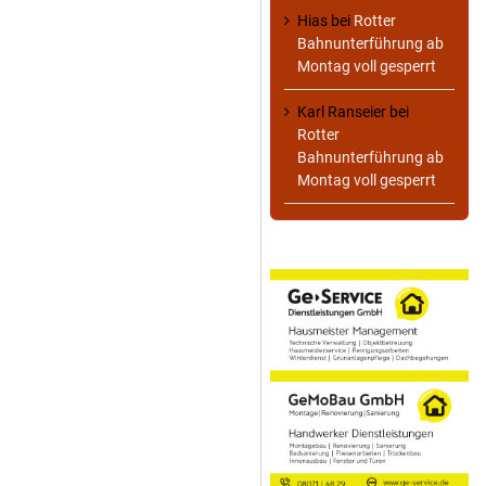
Hias
bei
Rotter
Bahnunterführung ab
Montag voll gesperrt
Karl Ranseier
bei
Rotter
Bahnunterführung ab
Montag voll gesperrt