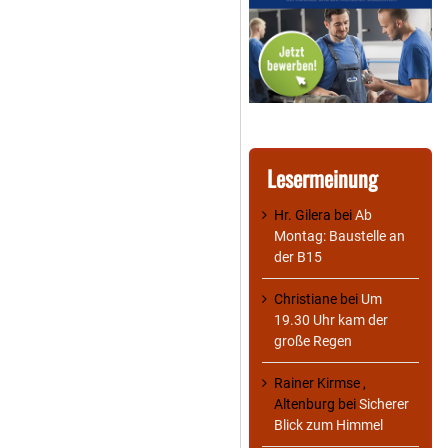
Lesermeinung
Hr. Gilera
bei
Ab
Montag: Baustelle an
der B15
Christiane
bei
Um
19.30 Uhr kam der
große Regen
Rainer Kirmse ,
Altenburg
bei
Sicherer
Blick zum Himmel