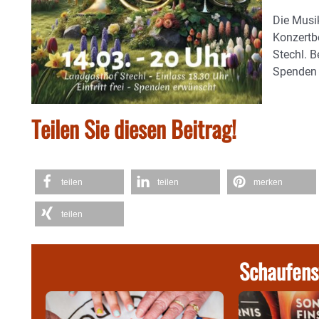
Die Musik
Konzertb
Stechl. Be
Spenden 
Teilen Sie diesen Beitrag!
teilen
teilen
merken
teilen
Schaufens