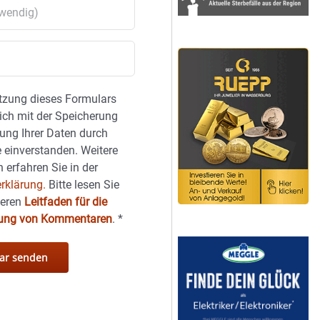
tzung dieses Formulars
sich mit der Speicherung
ung Ihrer Daten durch
 einverstanden. Weitere
 erfahren Sie in der
rklärung.
Bitte lesen Sie
seren
Leitfaden für die
hung von Kommentaren
.
*