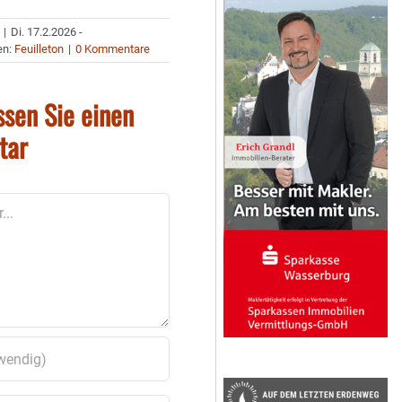
|
Di. 17.2.2026 -
en:
Feuilleton
|
0 Kommentare
ssen Sie einen
tar