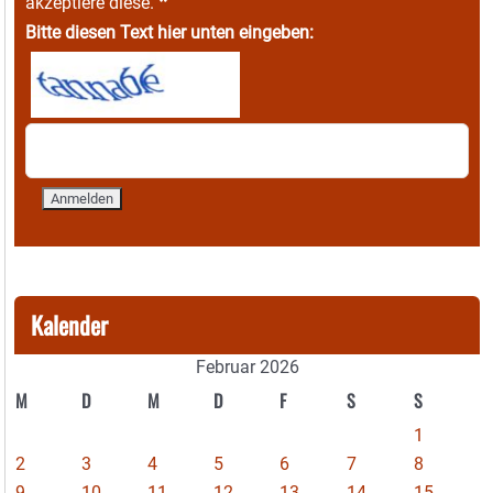
*
akzeptiere diese.
Bitte diesen Text hier unten eingeben:
Kalender
Februar 2026
M
D
M
D
F
S
S
1
2
3
4
5
6
7
8
9
10
11
12
13
14
15