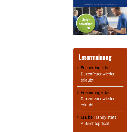
Lesermeinung
Friebertinger
bei
Daxenfeuer wieder
erlaubt
Friebertinger
bei
Daxenfeuer wieder
erlaubt
I.H.
bei
Handy statt
Aufsichtspflicht