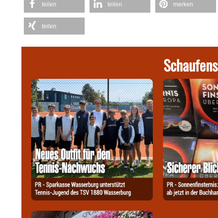
teilen
teilen
merken
teilen
Schaufens