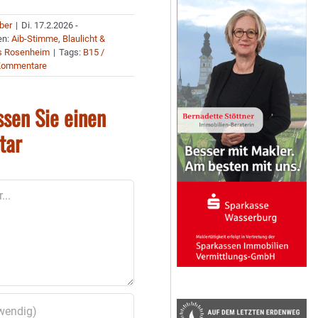
uber
|
Di. 17.2.2026 -
en:
Aib-Stimme
,
Blaulicht &
s Rosenheim
|
Tags:
B15 /
Kommentare
ssen Sie einen
tar