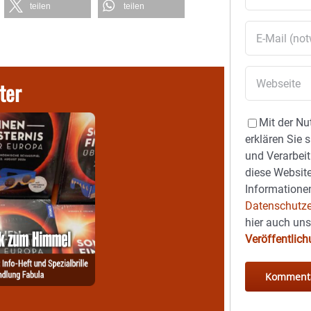
teilen
teilen
ter
Mit der Nu
erklären Sie 
und Verarbeit
diese Website
Informationen
Datenschutze
hier auch un
Veröffentlic