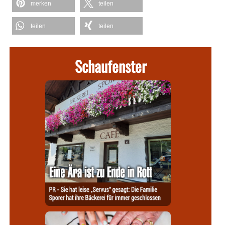
merken
teilen
teilen
teilen
Schaufenster