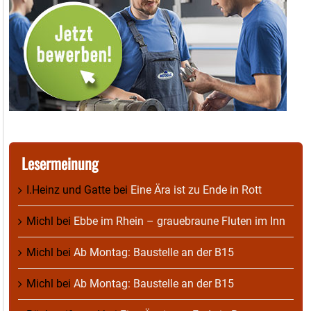
Lesermeinung
I.Heinz und Gatte
bei
Eine Ära ist zu Ende in Rott
Michl
bei
Ebbe im Rhein – grauebraune Fluten im Inn
Michl
bei
Ab Montag: Baustelle an der B15
Michl
bei
Ab Montag: Baustelle an der B15