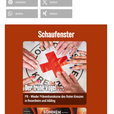
merken
teilen
teilen
teilen
Schaufenster