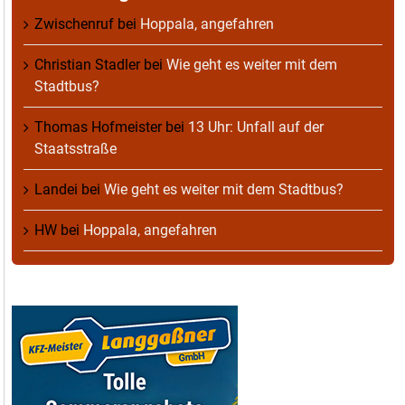
Zwischenruf
bei
Hoppala, angefahren
Christian Stadler
bei
Wie geht es weiter mit dem
Stadtbus?
Thomas Hofmeister
bei
13 Uhr: Unfall auf der
Staatsstraße
Landei
bei
Wie geht es weiter mit dem Stadtbus?
HW
bei
Hoppala, angefahren