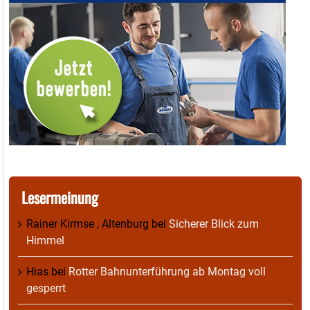
Lesermeinung
Rainer Kirmse , Altenburg
bei
Sicherer Blick zum
Himmel
Hias
bei
Rotter Bahnunterführung ab Montag voll
gesperrt