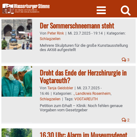
Skip
to
content
Der Sommerschneemann steht
Von
Peter Rink
|
Mi. 23.7.2025 - 19:14
|
Kategorien:
Schlagzeilen
Mehrere Skulpturen für die große Kunstausstellung
des AK68 aufgestellt
3
Droht das Ende der Herzchirurgie in
Vogtareuth?
Von
Tanja Geidobler
|
Mi. 23.7.2025 -
16:46
|
Kategorien:
.
,
Landkreis Rosenheim
,
Schlagzeilen
|
Tags:
VOGTAREUTH
Petition zum Erhalt – Klinik: Noch fehlen genaue
Vorgaben vom Gesetzgeber
2
16.30 Uhr: Alarm im Museumsdepot