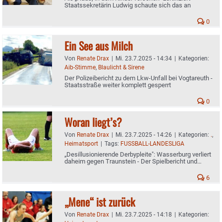
Staatssekretärin Ludwig schaute sich das an
0
Ein See aus Milch
Von
Renate Drax
|
Mi. 23.7.2025 - 14:34
|
Kategorien:
Aib-Stimme
,
Blaulicht & Sirene
Der Polizeibericht zu dem Lkw-Unfall bei Vogtareuth -
Staatsstraße weiter komplett gesperrt
0
Woran liegt’s?
Von
Renate Drax
|
Mi. 23.7.2025 - 14:26
|
Kategorien:
.
,
Heimatsport
|
Tags:
FUSSBALL-LANDESLIGA
„Desillusionierende Derbypleite": Wasserburg verliert
daheim gegen Traunstein - Der Spielbericht und
unsere Fotos
6
„Mene“ ist zurück
Von
Renate Drax
|
Mi. 23.7.2025 - 14:18
|
Kategorien: