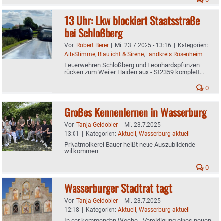
13 Uhr: Lkw blockiert Staatsstraße
bei Schloßberg
Von
Robert Berer
|
Mi. 23.7.2025 - 13:16
|
Kategorien:
Aib-Stimme
,
Blaulicht & Sirene
,
Landkreis Rosenheim
Feuerwehren Schloßberg und Leonhardspfunzen
rücken zum Weiler Haiden aus - St2359 komplett
gesperrt
0
Großes Kennenlernen in Wasserburg
Von
Tanja Geidobler
|
Mi. 23.7.2025 -
13:01
|
Kategorien:
Aktuell
,
Wasserburg aktuell
Privatmolkerei Bauer heißt neue Auszubildende
willkommen
0
Wasserburger Stadtrat tagt
Von
Tanja Geidobler
|
Mi. 23.7.2025 -
12:18
|
Kategorien:
Aktuell
,
Wasserburg aktuell
In der kommenden Woche - Vereidigung eines neuen