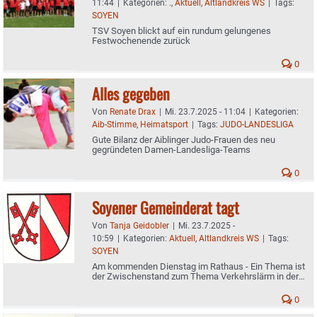
11:44
|
Kategorien:
.
,
Aktuell
,
Altlandkreis WS
|
Tags:
SOYEN
TSV Soyen blickt auf ein rundum gelungenes
Festwochenende zurück
0
Alles gegeben
Von
Renate Drax
|
Mi. 23.7.2025 - 11:04
|
Kategorien:
Aib-Stimme
,
Heimatsport
|
Tags:
JUDO-LANDESLIGA
Gute Bilanz der Aiblinger Judo-Frauen des neu
gegründeten Damen-Landesliga-Teams
0
Soyener Gemeinderat tagt
Von
Tanja Geidobler
|
Mi. 23.7.2025 -
10:59
|
Kategorien:
Aktuell
,
Altlandkreis WS
|
Tags:
SOYEN
Am kommenden Dienstag im Rathaus - Ein Thema ist
der Zwischenstand zum Thema Verkehrslärm in der
Dorfmitte
0