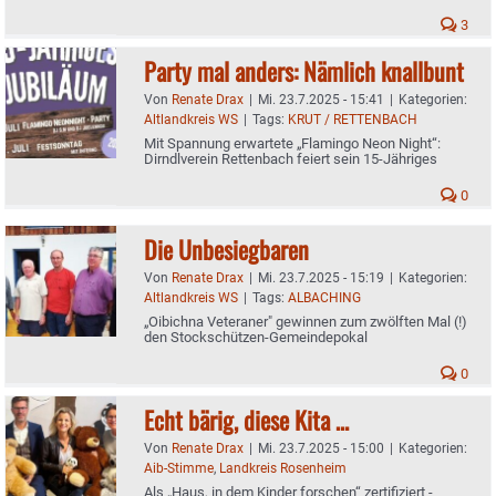
3
Party mal anders: Nämlich knallbunt
Von
Renate Drax
|
Mi. 23.7.2025 - 15:41
|
Kategorien:
Altlandkreis WS
|
Tags:
KRUT / RETTENBACH
Mit Spannung erwartete „Flamingo Neon Night“:
Dirndlverein Rettenbach feiert sein 15-Jähriges
0
Die Unbesiegbaren
Von
Renate Drax
|
Mi. 23.7.2025 - 15:19
|
Kategorien:
Altlandkreis WS
|
Tags:
ALBACHING
„Oibichna Veteraner" gewinnen zum zwölften Mal (!)
den Stockschützen-Gemeindepokal
0
Echt bärig, diese Kita …
Von
Renate Drax
|
Mi. 23.7.2025 - 15:00
|
Kategorien:
Aib-Stimme
,
Landkreis Rosenheim
Als „Haus, in dem Kinder forschen“ zertifiziert -