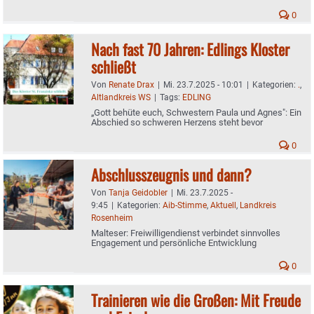
0
Nach fast 70 Jahren: Edlings Kloster
schließt
Von
Renate Drax
|
Mi. 23.7.2025 - 10:01
|
Kategorien:
.
,
Altlandkreis WS
|
Tags:
EDLING
„Gott behüte euch, Schwestern Paula und Agnes": Ein
Abschied so schweren Herzens steht bevor
0
Abschlusszeugnis und dann?
Von
Tanja Geidobler
|
Mi. 23.7.2025 -
9:45
|
Kategorien:
Aib-Stimme
,
Aktuell
,
Landkreis
Rosenheim
Malteser: Freiwilligendienst verbindet sinnvolles
Engagement und persönliche Entwicklung
0
Trainieren wie die Großen: Mit Freude