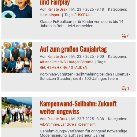
und Fairplay
Von
Renate Drax
|
Mi. 23.7.2025 - 9:18
|
Kategorien:
Heimatsport
|
Tags:
FUSSBALL
Klasse-Fußballcamp für Kinder von sechs bis 14
Jahren in Rott - Jetzt anmelden
0
Auf zum großen Gaujahrtag
Von
Renate Drax
|
Mi. 23.7.2025 - 9:00
|
Kategorien:
Altlandkreis WS
,
Haager-Stimme
|
Tags:
RECHTMEHRING / STAUDEN
Korbinian-Schützen Rechtmehring bei den Hubertus-
Schützen Stauden, die ihr 100-Jähriges feiern
1
Kampenwand-Seilbahn: Zukunft
weiter ungewiss
Von
Renate Drax
|
Mi. 23.7.2025 - 8:38
|
Kategorien:
Aib-Stimme
,
Landkreis Rosenheim
Genehmigungs-Verfahren für dringend notwendige
Modernisierung läuft seit neun Jahren