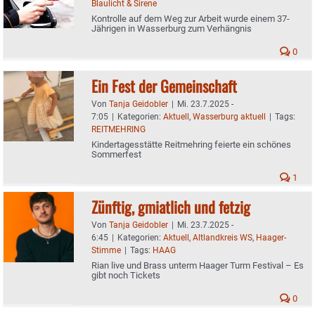
Blaulicht & Sirene
Kontrolle auf dem Weg zur Arbeit wurde einem 37-
Jährigen in Wasserburg zum Verhängnis
0
Ein Fest der Gemeinschaft
Von
Tanja Geidobler
|
Mi. 23.7.2025 -
7:05
|
Kategorien:
Aktuell
,
Wasserburg aktuell
|
Tags:
REITMEHRING
Kindertagesstätte Reitmehring feierte ein schönes
Sommerfest
1
Zünftig, gmiatlich und fetzig
Von
Tanja Geidobler
|
Mi. 23.7.2025 -
6:45
|
Kategorien:
Aktuell
,
Altlandkreis WS
,
Haager-
Stimme
|
Tags:
HAAG
Rian live und Brass unterm Haager Turm Festival – Es
gibt noch Tickets
0