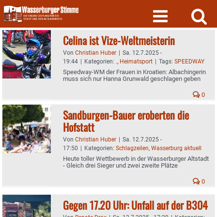
Skip
to
content
Celina ist Vize-Weltmeisterin
Von
Christian Huber
|
Sa. 12.7.2025 -
19:44
|
Kategorien:
.
,
Heimatsport
|
Tags:
SPEEDWAY
Speedway-WM der Frauen in Kroatien: Albachingerin
muss sich nur Hanna Grunwald geschlagen geben
0
Sandburgen-Bauer eroberten die
Hofstatt
Von
Christian Huber
|
Sa. 12.7.2025 -
17:50
|
Kategorien:
Schlagzeilen
,
Wasserburg aktuell
Heute toller Wettbewerb in der Wasserburger Altstadt
- Gleich drei Sieger und zwei zweite Plätze
0
Gegen 17.20 Uhr: Unfall auf der B304