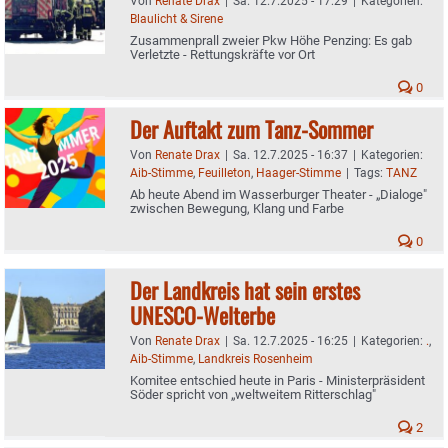
Von
Renate Drax
|
Sa. 12.7.2025 - 17:29
|
Kategorien:
Blaulicht & Sirene
Zusammenprall zweier Pkw Höhe Penzing: Es gab
Verletzte - Rettungskräfte vor Ort
0
Der Auftakt zum Tanz-Sommer
Von
Renate Drax
|
Sa. 12.7.2025 - 16:37
|
Kategorien:
Aib-Stimme
,
Feuilleton
,
Haager-Stimme
|
Tags:
TANZ
Ab heute Abend im Wasserburger Theater - „Dialoge"
zwischen Bewegung, Klang und Farbe
0
Der Landkreis hat sein erstes
UNESCO-Welterbe
Von
Renate Drax
|
Sa. 12.7.2025 - 16:25
|
Kategorien:
.
,
Aib-Stimme
,
Landkreis Rosenheim
Komitee entschied heute in Paris - Ministerpräsident
Söder spricht von „weltweitem Ritterschlag"
2