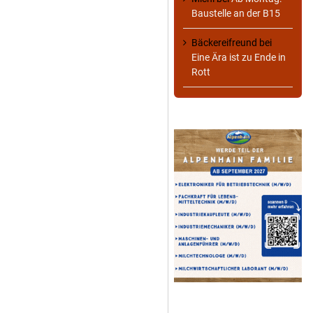
Baustelle an der B15
Bäckereifreund
bei
Eine Ära ist zu Ende in
Rott