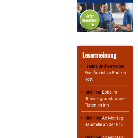
Lesermeinung
I.Heinz und Gatte
bei
Eine Ära ist zu Ende in
Rott
Michl
bei
Ebbe im
Rhein – grauebraune
Fluten im Inn
Michl
bei
Ab Montag:
Baustelle an der B15
Michl
bei
Ab Montag: