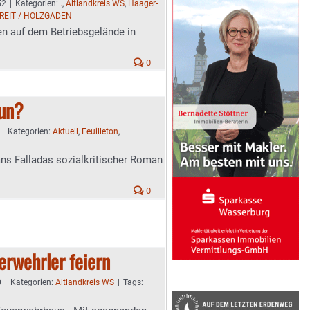
52
|
Kategorien:
.
,
Altlandkreis WS
,
Haager-
REIT / HOLZGADEN
en auf dem Betriebsgelände in
0
nun?
|
Kategorien:
Aktuell
,
Feuilleton
,
ns Falladas sozialkritischer Roman
0
erwehrler feiern
0
|
Kategorien:
Altlandkreis WS
|
Tags: