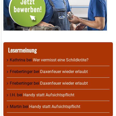
Lesermeinung
Kathrina
bei
Wer vermisst eine Schildkröte?
Friebertinger
bei
Daxenfeuer wieder erlaubt
Friebertinger
bei
Daxenfeuer wieder erlaubt
I.H.
bei
Handy statt Aufsichtspflicht
Martin
bei
Handy statt Aufsichtspflicht