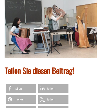
Teilen Sie diesen Beitrag!
teilen
teilen
merken
teilen