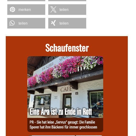
merken
teilen
teilen
teilen
Schaufenster