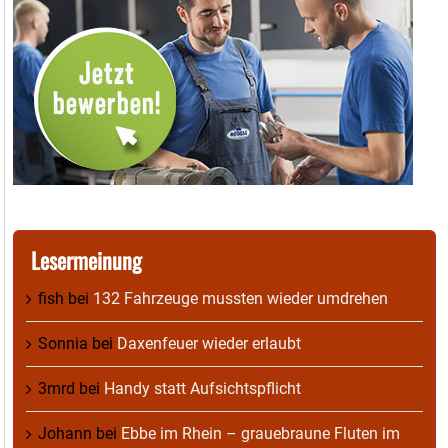
Lesermeinung
fish
bei
132 Fahrzeuge mussten wieder umdrehen
Sonnia
bei
Daxenfeuer wieder erlaubt
3mrd
bei
Handy statt Aufsichtspflicht
Johann
bei
Ebbe im Rhein – grauebraune Fluten im