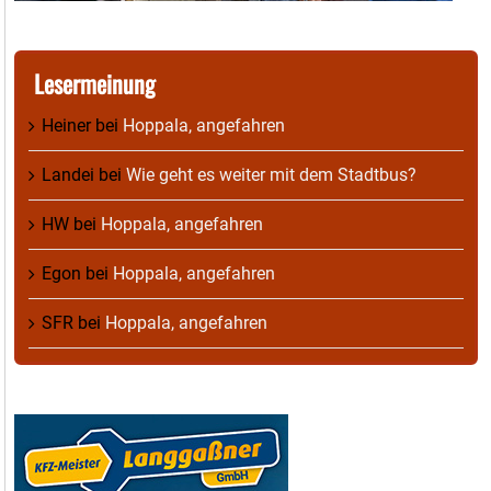
Lesermeinung
Heiner
bei
Hoppala, angefahren
Landei
bei
Wie geht es weiter mit dem Stadtbus?
HW
bei
Hoppala, angefahren
Egon
bei
Hoppala, angefahren
SFR
bei
Hoppala, angefahren