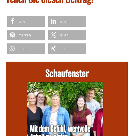
teilen
teilen
merken
teilen
teilen
teilen
Schaufenster