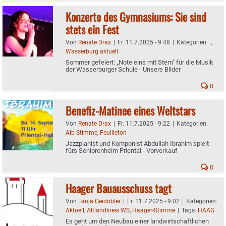
Konzerte des Gymnasiums: Sie sind
stets ein Fest
Von
Renate Drax
|
Fr. 11.7.2025 - 9:48
|
Kategorien:
.
,
Wasserburg aktuell
Sommer gefeiert: „Note eins mit Stern" für die Musik
der Wasserburger Schule - Unsere Bilder
0
Benefiz-Matinee eines Weltstars
Von
Renate Drax
|
Fr. 11.7.2025 - 9:22
|
Kategorien:
Aib-Stimme
,
Feuilleton
Jazzpianist und Komponist Abdullah Ibrahim spielt
fürs Seniorenheim Priental - Vorverkauf
0
Haager Bauausschuss tagt
Von
Tanja Geidobler
|
Fr. 11.7.2025 - 9:02
|
Kategorien:
Aktuell
,
Altlandkreis WS
,
Haager-Stimme
|
Tags:
HAAG
Es geht um den Neubau einer landwirtschaftlichen