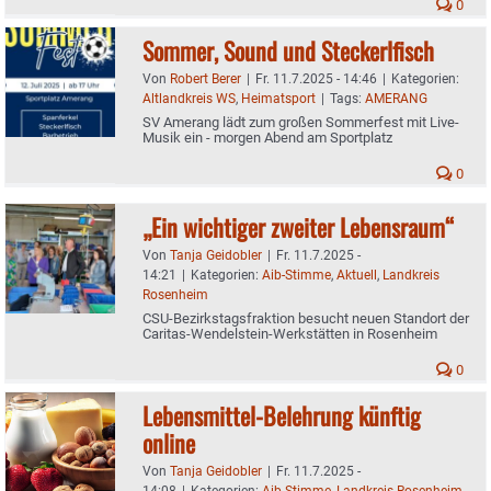
0
Sommer, Sound und Steckerlfisch
Von
Robert Berer
|
Fr. 11.7.2025 - 14:46
|
Kategorien:
Altlandkreis WS
,
Heimatsport
|
Tags:
AMERANG
SV Amerang lädt zum großen Sommerfest mit Live-
Musik ein - morgen Abend am Sportplatz
0
„Ein wichtiger zweiter Lebensraum“
Von
Tanja Geidobler
|
Fr. 11.7.2025 -
14:21
|
Kategorien:
Aib-Stimme
,
Aktuell
,
Landkreis
Rosenheim
CSU-Bezirkstagsfraktion besucht neuen Standort der
Caritas-Wendelstein-Werkstätten in Rosenheim
0
Lebensmittel-Belehrung künftig
online
Von
Tanja Geidobler
|
Fr. 11.7.2025 -
14:08
|
Kategorien:
Aib-Stimme
,
Landkreis Rosenheim