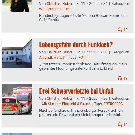
Von
Christian Huber
|
Fr. 11.7.2025 - 7:34
|
Kategorien:
Wasserburg aktuell
Bundestagsabgeordnete Victoria Broßart kommt ins
Café Central
12
Lebensgefahr durch Funkloch?
Von
Christian Huber
|
Fr. 11.7.2025 - 7:30
|
Kategorien:
Altlandkreis WS
|
Tags:
ROTT
„Rott rottiert" moniert fehlende Notrufmöglichkeit in
geplanter Flüchtlingsunterkunft am Eckfeld
19
Drei Schwerverletzte bei Unfall
Von
Christian Huber
|
Fr. 11.7.2025 - 7:20
|
Kategorien:
.
,
Aib-Stimme
,
Blaulicht & Sirene
|
Tags:
EBERSBERG
Nachbarlandkreis: Im Ebersberger Forst krachten
gestern ein Pkw und ein Kleintransporter frontal
zusammen
16