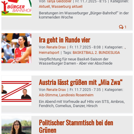
Von
Tanja Geidobler
|
Fr. 11.7.2025 - 8:15
|
Kategorien:
Aktuell
,
Wasserburg aktuell
Beratungen im Wasserburger „Bürger-Bahnhof“ in der
kommenden Woche
1
Ira geht in Runde vier
Von
Renate Drax
|
Fr. 11.7.2025 - 8:08
|
Kategorien:
.
,
Heimatsport
|
Tags:
BASKETBALL 2. BUNDESLIGA
Verpflichtung für neue Basket-Saison der
Wasserburger Damen - Aber vier Abschiede
Austria lässt grüßen mit „Mia Zwa“
Von
Renate Drax
|
Fr. 11.7.2025 - 7:35
|
Kategorien:
Aib-Stimme
,
Landkreis Rosenheim
Ein Abend mit Vorfreude auf Hits von STS, Ambros,
Fendrich, Cornelius, Danzer, Hirsch
Politischer Stammtisch bei den
Grünen