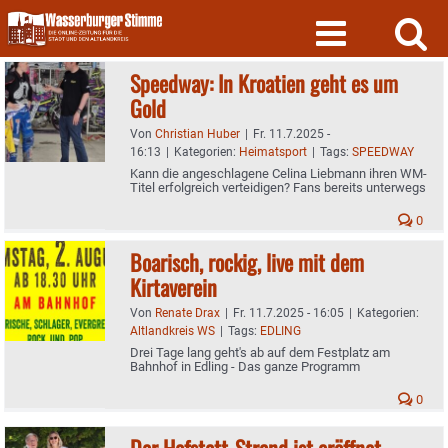
Skip
to
content
Speedway: In Kroatien geht es um
Gold
Von
Christian Huber
|
Fr. 11.7.2025 -
16:13
|
Kategorien:
Heimatsport
|
Tags:
SPEEDWAY
Kann die angeschlagene Celina Liebmann ihren WM-
Titel erfolgreich verteidigen? Fans bereits unterwegs
0
Boarisch, rockig, live mit dem
Kirtaverein
Von
Renate Drax
|
Fr. 11.7.2025 - 16:05
|
Kategorien:
Altlandkreis WS
|
Tags:
EDLING
Drei Tage lang geht's ab auf dem Festplatz am
Bahnhof in Edling - Das ganze Programm
0
Der Hofstatt-Strand ist eröffnet