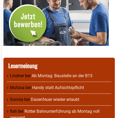
Lesermeinung
Lindner
bei
Ab Montag: Baustelle an der B15
Mufasa
bei
Handy statt Aufsichtspflicht
Sonnia
bei
Daxenfeuer wieder erlaubt
fish
bei
Rotter Bahnunterführung ab Montag voll
gesperrt