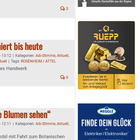
3
iert bis heute
- 13:12
|
Kategorien:
Aib-Stimme
,
Aktuell
,
uell
|
Tags:
ROSENHEIM / ATTEL
ches Handwerk
0
e Blumen sehen“
- 12:11
|
Kategorien:
Aib-Stimme
,
Aktuell
,
il mit Fahrt zum Botanischen