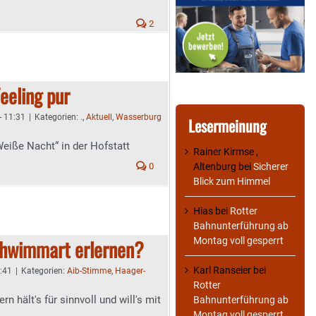
2
eeling pur
- 11:31
|
Kategorien:
.
,
Aktuell
,
Wasserburg
Lesermeinung
eiße Nacht“ in der Hofstatt
Rainer Kirmse ,
Altenburg
bei
Sicherer
0
Blick zum Himmel
Hias
bei
Rotter
Bahnunterführung ab
Montag voll gesperrt
Schwimmart erlernen?
Karl Ranseier
bei
0:41
|
Kategorien:
Aib-Stimme
,
Haager-
Rotter
 hält's für sinnvoll und will's mit
Bahnunterführung ab
Montag voll gesperrt