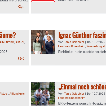
 Bund Naturschutz
0
bäume?
Ignaz Günther faszin
Aib-Stimme
,
Aktuell
,
Von
Tanja Geidobler
|
Do. 10.7.2025 
Landkreis Rosenheim
,
Wasserburg akt
 2025
Einblicke in ein traditionsrei
0
„Einmal noch schön
Aktuell
,
Altlandkreis
Von
Tanja Geidobler
|
Do. 10.7.2025 
Landkreis Rosenheim
BRK-Herzenswunsch Hospizmob