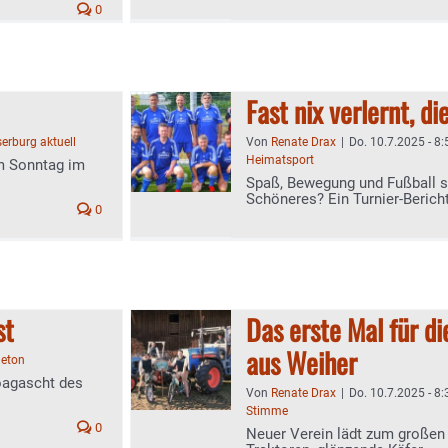
0
Fast nix verlernt, d
erburg aktuell
Von
Renate Drax
|
Do. 10.7.2025 - 8:
Heimatsport
Am Sonntag im
Spaß, Bewegung und Fußball sp
Schöneres? Ein Turnier-Berich
0
st
Das erste Mal für 
aus Weiher
leton
oagascht des
Von
Renate Drax
|
Do. 10.7.2025 - 8:
Stimme
0
Neuer Verein lädt zum großen O