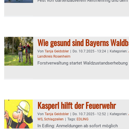
Fest von Gartenbauverein Reitmehring und dem
Wie gesund sind Bayerns Wald
Von
Tanja Geidobler
|
Do. 10.7.2025 - 13:24
|
Kategorien:
Landkreis Rosenheim
Forstverwaltung startet Waldzustandserhebung
Kasperl hilft der Feuerwehr
Von
Tanja Geidobler
|
Do. 10.7.2025 - 12:52
|
Kategorien:
WS
,
Schlagzeilen
|
Tags:
EDLING
In Edling: Anmeldungen ab sofort möglich