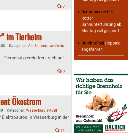
7
Der Anmerker
bei
Rotter
Bahnunterführung ab
Montag voll gesperrt
r“ im Tierheim
Durchruf
bei
Hoppala,
0:03
|
Kategorien:
Aib-Stimme
,
Landkreis
angefahren
 Tierschutzverein freut sich auf
0
zent Ökostrom
40
|
Kategorien:
Wasserburg aktuell
r Elektroautos in Wasserburg in der
11