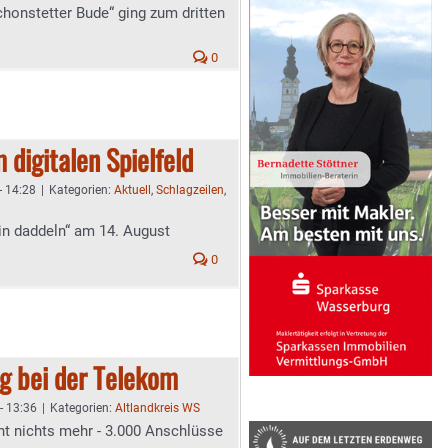
chonstetter Bude“ ging zum dritten
0
 digitalen Spielfeld
- 14:28
|
Kategorien:
Aktuell
,
Schlagzeilen
,
in daddeln“ am 14. August
0
g bei der Telekom
- 13:36
|
Kategorien:
Altlandkreis WS
 nichts mehr - 3.000 Anschlüsse