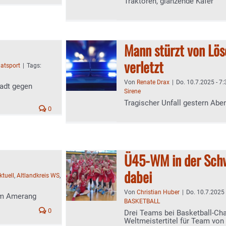
Traktoren, glänzende Käfer
Mann stürzt von Lö
verletzt
atsport
|
Tags:
Von
Renate Drax
|
Do. 10.7.2025 - 7:
tadt gegen
Sirene
Tragischer Unfall gestern Abe
0
Ü45-WM in der Schw
dabei
ktuell
,
Altlandkreis WS
,
Von
Christian Huber
|
Do. 10.7.2025 
eum Amerang
BASKETBALL
0
Drei Teams bei Basketball-Ch
Weltmeistertitel für Team vo