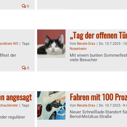
0
„Tag der offenen Tü
landkreis WS
|
Tags:
Von
Renate Drax
|
Do. 10.7.2025 - 1
Rosenheim
lfest der
Mit einem bunten Sommerfest -
viele Besucher
0
en angesagt
Fahren mit 100 Pro
chaufenster
|
Tags:
Von
Renate Drax
|
Do. 10.7.2025 - 9:
Neuer Schnelllade-Standort fü
Bernd-Motzkus-Straße
eder regulärer