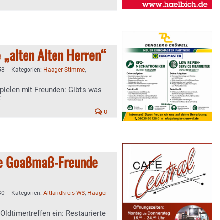
ie „alten Alten Herren“
58
|
Kategorien:
Haager-Stimme
,
ielen mit Freunden: Gibt's was
t
0
die Goaßmaß-Freunde
30
|
Kategorien:
Altlandkreis WS
,
Haager-
ldtimertreffen ein: Restaurierte