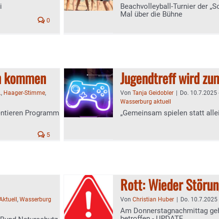
i
Beachvolleyball-Turnier der „S
Mal über die Bühne
0
nn kommen
Jugendtreff wird zum
.
,
Haager-Stimme
,
Von
Tanja Geidobler
|
Do. 10.7.2025 
Wasserburg aktuell
sentieren Programm
„Gemeinsam spielen statt alle
5
Rott: Wieder Störun
Aktuell
,
Wasserburg
Von
Christian Huber
|
Do. 10.7.2025 
Am Donnerstagnachmittag geht
betroffen - UPDATE