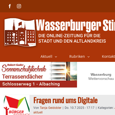
Skip
Facebook
Instagram
to
content
Aktuell
Rubriken
Kontakt
Fragen rund ums Digitale
Von
Tanja Geidobler
|
Do. 10.7.2025 - 17:17
|
Kategorien:
aktuell