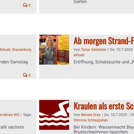
Garten
0
Ab morgen Strand-F
Aktuell
,
Wasserburg
Von
Tanja Geidobler
|
Do. 10.7.2025 
aktuell
enden Samstag
Eröffnung, Schatzsuche und „W
0
Kraulen als erste 
landkreis WS
|
Tags:
Von
Renate Drax
|
Do. 10.7.2025 - 1
Stimme
,
Schlagzeilen
Café nächste
Bei Kindern: Wasserwacht Bayern
Brustschwimmen tauschen