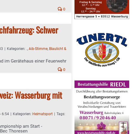
0
schfahrzeug: Schwer
33
|
Kategorien:
.
,
Aib-Stimme
,
Blaulicht &
nd im Gerätehaus einer Feuerwehr
0
eiz: Wasserburg mit
- 6:54
|
Kategorien:
Heimatsport
|
Tags:
ampionship am Start -
n Bec Thoresen