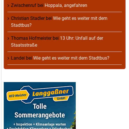
Zwischenruf
bei
Hoppala, angefahren
Christian Stadler
bei
Wie geht es weiter mit dem
Stadtbus?
Thomas Hofmeister
bei
13 Uhr: Unfall auf der
Staatsstraße
Landei
bei
Wie geht es weiter mit dem Stadtbus?