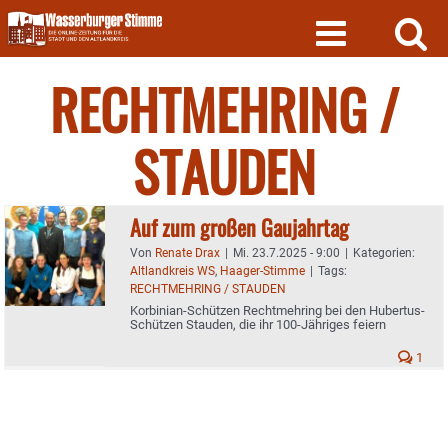
Skip
to
content
RECHTMEHRING /
STAUDEN
Auf zum großen Gaujahrtag
Von
Renate Drax
|
Mi. 23.7.2025 - 9:00
|
Kategorien:
Altlandkreis WS
,
Haager-Stimme
|
Tags:
RECHTMEHRING / STAUDEN
Korbinian-Schützen Rechtmehring bei den Hubertus-
Schützen Stauden, die ihr 100-Jähriges feiern
1