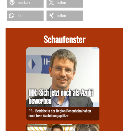
merken
teilen
teilen
teilen
Schaufenster