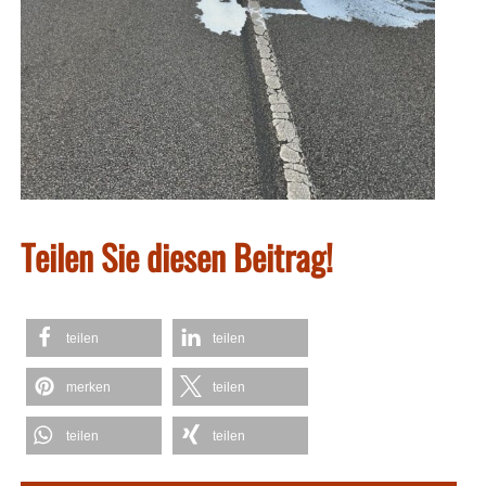
Teilen Sie diesen Beitrag!
teilen
teilen
merken
teilen
teilen
teilen