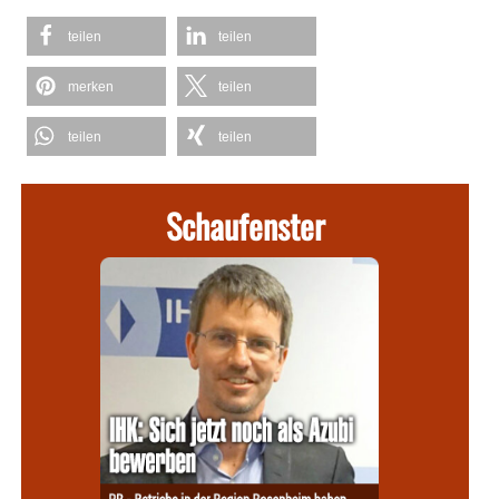
teilen
teilen
merken
teilen
teilen
teilen
Schaufenster