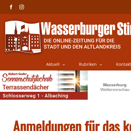
Skip
Facebook
Instagram
to
content
Aktuell
Rubriken
Kontakt
Anmeldungen für das 