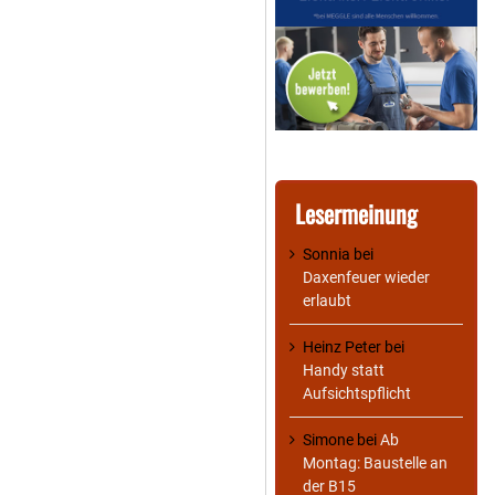
Lesermeinung
Sonnia
bei
Daxenfeuer wieder
erlaubt
Heinz Peter
bei
Handy statt
Aufsichtspflicht
Simone
bei
Ab
Montag: Baustelle an
der B15