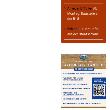
Anlieger B 15
bei
Ab
Montag: Baustelle an
der B15
fish
bei
13 Uhr: Unfall
auf der Staatsstraße