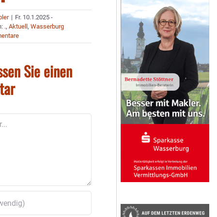
bler
|
Fr. 10.1.2025 -
n:
.
,
Aktuell
,
Wasserburg
entare
ssen Sie einen
tar