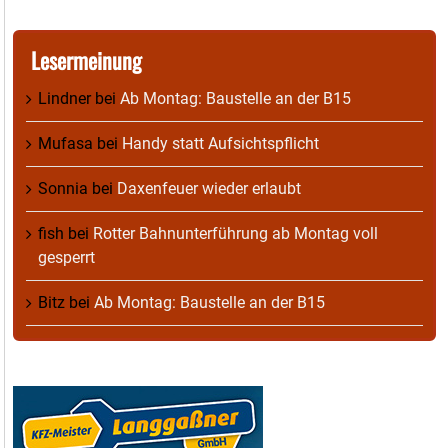
Lesermeinung
Lindner
bei
Ab Montag: Baustelle an der B15
Mufasa
bei
Handy statt Aufsichtspflicht
Sonnia
bei
Daxenfeuer wieder erlaubt
fish
bei
Rotter Bahnunterführung ab Montag voll
gesperrt
Bitz
bei
Ab Montag: Baustelle an der B15