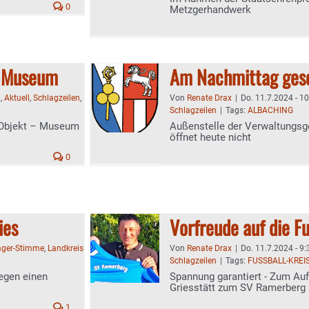
0
Metzgerhandwerk
m Museum
Am Nachmittag ges
.
,
Aktuell
,
Schlagzeilen
,
Von
Renate Drax
|
Do. 11.7.2024 - 1
Schlagzeilen
|
Tags:
ALBACHING
s Objekt – Museum
Außenstelle der Verwaltungsge
öffnet heute nicht
0
ies
Vorfreude auf die F
ger-Stimme
,
Landkreis
Von
Renate Drax
|
Do. 11.7.2024 - 9:
Schlagzeilen
|
Tags:
FUSSBALL-KREI
legen einen
Spannung garantiert - Zum Auf
Griesstätt zum SV Ramerberg
1