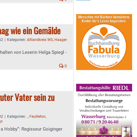
ag wie ein Gemälde
52
|
Kategorien:
Altlandkreis WS
,
Haager-
halten von Leserin Helga Spiegl -
0
uter Vater sein zu
02
|
Kategorien:
.
,
Feuilleton
,
PP
 a Hobby“: Regisseur Goiginger