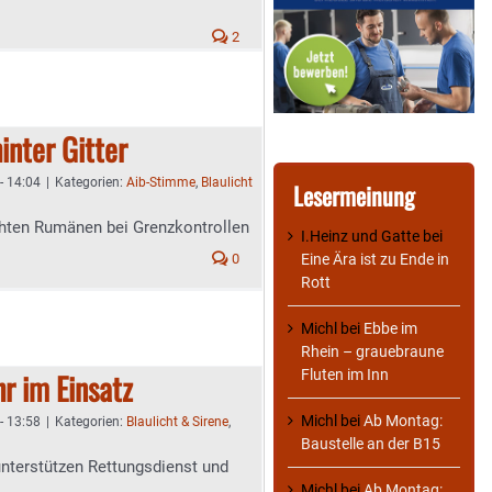
2
hinter Gitter
- 14:04
|
Kategorien:
Aib-Stimme
,
Blaulicht
Lesermeinung
chten Rumänen bei Grenzkontrollen
I.Heinz und Gatte
bei
Eine Ära ist zu Ende in
0
Rott
Michl
bei
Ebbe im
Rhein – grauebraune
Fluten im Inn
r im Einsatz
Michl
bei
Ab Montag:
- 13:58
|
Kategorien:
Blaulicht & Sirene
,
Baustelle an der B15
nterstützen Rettungsdienst und
Michl
bei
Ab Montag: