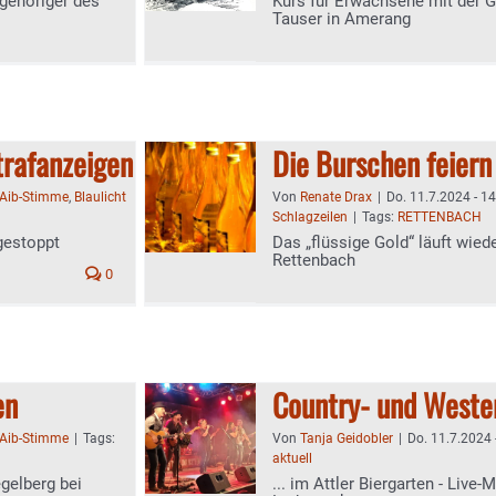
gehöriger des
Kurs für Erwachsene mit der Gr
Tauser in Amerang
rafanzeigen
Die Burschen feiern
Aib-Stimme
,
Blaulicht
Von
Renate Drax
|
Do. 11.7.2024 - 1
Schlagzeilen
|
Tags:
RETTENBACH
gestoppt
Das „flüssige Gold“ läuft wied
Rettenbach
0
en
Country- und Weste
Aib-Stimme
|
Tags:
Von
Tanja Geidobler
|
Do. 11.7.2024 
aktuell
gelberg bei
... im Attler Biergarten - Live