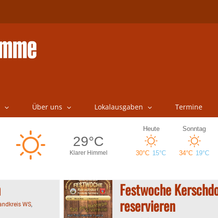
Über uns
Lokalausgaben
Termine
n
Festwoche Kerschdor
reservieren
landkreis WS
,