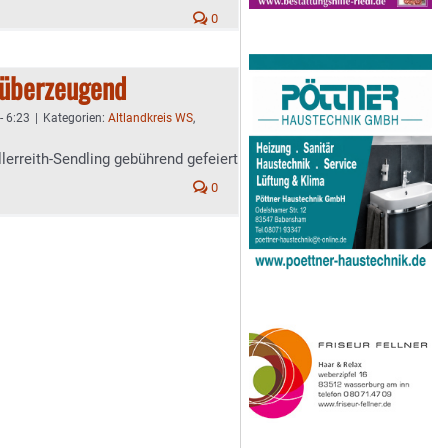
0
v überzeugend
- 6:23
|
Kategorien:
Altlandkreis WS
,
lerreith-Sendling gebührend gefeiert
0