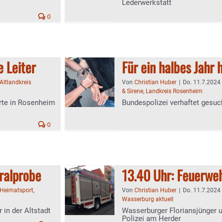
Lederwerkstatt
0
e Leiter
Für ein halbes Jahr 
Altlandkreis
Von
Christian Huber
|
Do. 11.7.2024 
& Sirene
,
Landkreis Rosenheim
orte in Rosenheim
Bundespolizei verhaftet gesu
0
ralprobe
13.40 Uhr: Feuerweh
Heimatsport
,
Von
Christian Huber
|
Do. 11.7.2024 
Wasserburg aktuell
 in der Altstadt
Wasserburger Floriansjünger u
Polizei am Herder