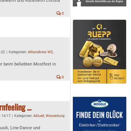
afikerin und Künstlerin Christa
0
4:22
|
Kategorien:
Altlandkreis WS
,
er beim beliebten Mostfest in
0
rnfeeling …
- 14:17
|
Kategorien:
Aktuell
,
Wasserburg
-Musik, Line-Dance und