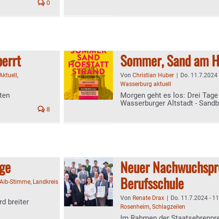
0
errt
Sommer, Sand am H
Aktuell
,
Von
Christian Huber
|
Do. 11.7.2024 
Wasserburg aktuell
ten
Morgen geht es los: Drei Tage
Wasserburger Altstadt - Sand
8
ege
Neuer Nachwuchspre
Berufsschule
Aib-Stimme
,
Landkreis
Von
Renate Drax
|
Do. 11.7.2024 - 1
d breiter
Rosenheim
,
Schlagzeilen
Im Rahmen der Staatsehrenpre