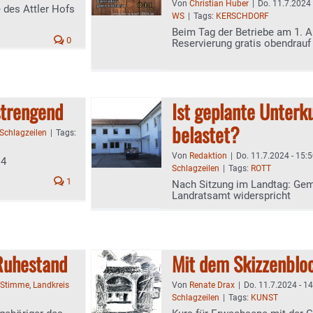
Von
Christian Huber
|
Do. 11.7.2024 
e des Attler Hofs
WS
|
Tags:
KERSCHDORF
Beim Tag der Betriebe am 1. Au
0
Reservierung gratis obendrauf
strengend
Ist geplante Unterk
belastet?
Schlagzeilen
|
Tags:
Von
Redaktion
|
Do. 11.7.2024 - 15:
 4
Schlagzeilen
|
Tags:
ROTT
1
Nach Sitzung im Landtag: Geme
Landratsamt widerspricht
Ruhestand
Mit dem Skizzenblo
-Stimme
,
Landkreis
Von
Renate Drax
|
Do. 11.7.2024 - 1
Schlagzeilen
|
Tags:
KUNST