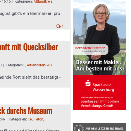
- 16:15
|
Kategorien:
Altlandkreis
gust gibt's ein Biermarkerl pro
1
unft mit Quecksilber
50
|
Kategorien:
.
,
Altlandkreis WS
,
inde Rott sieht das bestätigt -
ck durchs Museum
4:46
|
Kategorien:
Feuilleton
,