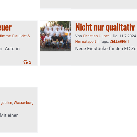
euer
Nicht nur qualitati
Stimme
,
Blaulicht &
Von
Christian Huber
|
Do. 11.7.2024 
Heimatsport
|
Tags:
ZELLERREIT
i: Auto in
Neue Eisstöcke für den EC Zel
2
agzeilen
,
Wasserburg
Mit einer