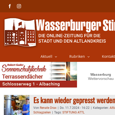
Skip
Facebook
Instagram
to
content
Aktuell
Rubriken
Kontakt
Es kann wieder gepresst werde
Von
Renate Drax
|
Do. 11.7.2024 - 16:22
|
Kategorien:
Alt
Schlagzeilen
|
Tags:
STIFTUNG ATTL