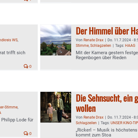
Der Himmel über Ha
andkreis WS
,
Von
Renate Drax
|
Do. 11.7.2024 - 8:
Stimme
,
Schlagzeilen
|
Tags:
HAAG
t trifft sich
Mit der Kamera gestern festge
Regenbogen über Rieden
0
Die Sehnsucht, ein g
wollen
er-Stimme
,
A
Von
Renate Drax
|
Do. 11.7.2024 - 8:
Philipp Lode für
Schlagzeilen
|
Tags:
UNSER KINO-TI
„Rickerl – Musik is höchstens
0
kommt zum Stoa