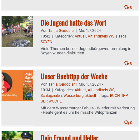
0
Die Jugend hatte das Wort
Von
Tanja Geidobler
|
Mo. 1.7.2024 -
10:42
|
Kategorien:
Aktuell
,
Altlandkreis WS
|
Tags:
SOYEN
Viele Themen bei der Jugendbürgerversammlung in
Soyen wurden disktutiert
0
Unser Buchtipp der Woche
Von
Tanja Geidobler
|
Mo. 1.7.2024 -
10:34
|
Kategorien:
Aktuell
,
Altlandkreis WS
,
Schlagzeilen
,
Wasserburg aktuell
|
Tags:
BUCHTIPP
DER WOCHE
Mit dem Wasserburger Fabula - Wieder mit Verlosung
- Heute geht es um heimische Wildpflanzen
0
Dein Freund und Helfer