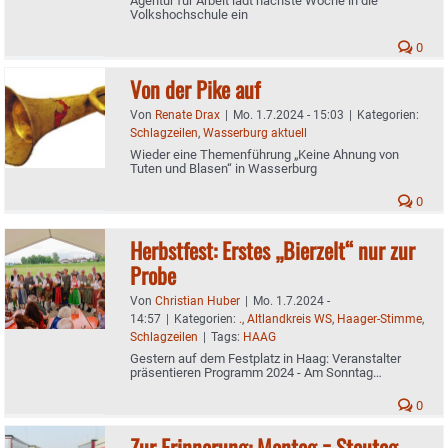
Agentur für Arbeit lädt nächste Woche in die
Volkshochschule ein
0
Von der Pike auf
Von
Renate Drax
|
Mo. 1.7.2024 - 15:03
|
Kategorien:
Schlagzeilen
,
Wasserburg aktuell
Wieder eine Themenführung „Keine Ahnung von
Tuten und Blasen“ in Wasserburg
0
Herbstfest: Erstes „Bierzelt“ nur zur
Probe
Von
Christian Huber
|
Mo. 1.7.2024 -
14:57
|
Kategorien:
.
,
Altlandkreis WS
,
Haager-Stimme
,
Schlagzeilen
|
Tags:
HAAG
Gestern auf dem Festplatz in Haag: Veranstalter
präsentieren Programm 2024 - Am Sonntag
Reservierungsstart
0
Zur Erinnerung: Montag = Stautag