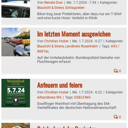
Von
Renate Drax
|
Mo. 1.7.2024 - 7:34
|
Kategorien:
Blaulicht & Sirene
,
Schlagzeilen
Biker trug zwar Protektoren, aber dazu nur ein T-Shirt
und eine kurze Hose: Verletzt in Klinik
Im letzten Moment ausgewichen
Von
Christian Huber
|
Mo. 1.7.2024 - 6:27
|
Kategorien:
Blaulicht & Sirene
,
Landkreis Rosenheim
|
Tags:
A93 /
INNTAL
Auf der Inntalautobahn: Bundespolizist beinahe von
Fluchtwagen erfasst
0
Anfeuern und feiern
Von
Christian Huber
|
Mo. 1.7.2024 - 6:22
|
Kategorien:
Altlandkreis WS
|
Tags:
EISELFING
Eiselfinger Weinfest mit Übertragung des EM-
Viertelfinales der deutschen Nationalmannschaft
0