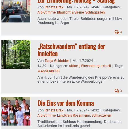
Von
Renate Drax
|
Mo. 1.7.2024 - 14:46
|
Kategorien:
Aib-Stimme
,
Blaulicht & Sirene
,
Schlagzeilen
Auch heute wieder: Tiroler Behörden sorgen mit Lkw-
Dosierung für Ärger
4
„Ratschwandern“ entlang der
Innleiten
Von
Tanja Geidobler
|
Mo. 1.7.2024 -
14:39
|
Kategorien:
Aktuell
,
Wasserburg aktuell
|
Tags:
WASSERBURG
Am 4. Juli führt die Wanderung des Kneipp-Vereins zu
einer unbekannteren Ecke Wasserburgs
0
Die Eins vor dem Komma
Von
Renate Drax
|
Mo. 1.7.2024 - 14:32
|
Kategorien:
Aib-Stimme
,
Landkreis Rosenheim
,
Schlagzeilen
Traditionell auf Schloss Hartmannsberg: Die besten
Abiturienten im Landkreis geehrt