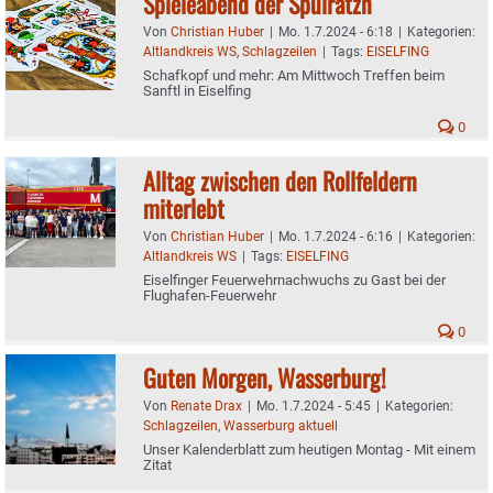
Spieleabend der Spuiratzn
Von
Christian Huber
|
Mo. 1.7.2024 - 6:18
|
Kategorien:
Altlandkreis WS
,
Schlagzeilen
|
Tags:
EISELFING
Schafkopf und mehr: Am Mittwoch Treffen beim
Sanftl in Eiselfing
0
Alltag zwischen den Rollfeldern
miterlebt
Von
Christian Huber
|
Mo. 1.7.2024 - 6:16
|
Kategorien:
Altlandkreis WS
|
Tags:
EISELFING
Eiselfinger Feuerwehrnachwuchs zu Gast bei der
Flughafen-Feuerwehr
0
Guten Morgen, Wasserburg!
Von
Renate Drax
|
Mo. 1.7.2024 - 5:45
|
Kategorien:
Schlagzeilen
,
Wasserburg aktuell
Unser Kalenderblatt zum heutigen Montag - Mit einem
Zitat