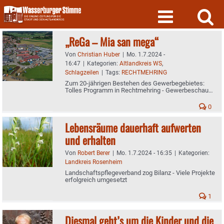
Skip
to
content
„ReGa – Mia san mega“
Von
Christian Huber
|
Mo. 1.7.2024 -
16:47
|
Kategorien:
Altlandkreis WS
,
Schlagzeilen
|
Tags:
RECHTMEHRING
Zum 20-jährigen Bestehen des Gewerbegebietes:
Tolles Programm in Rechtmehring - Gewerbeschau
mit über 50 Ausstellern
0
Lebensräume dauerhaft aufwerten
und erhalten
Von
Robert Berer
|
Mo. 1.7.2024 - 16:35
|
Kategorien:
Landkreis Rosenheim
Landschaftspflegeverband zog Bilanz - Viele Projekte
erfolgreich umgesetzt
1
Diesmal geht’s um die Kinder und die