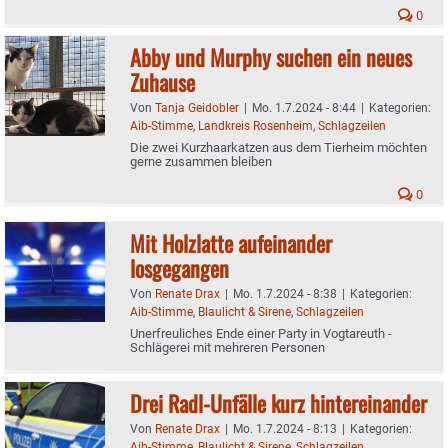
0
Abby und Murphy suchen ein neues
Zuhause
Von
Tanja Geidobler
|
Mo. 1.7.2024 - 8:44
|
Kategorien:
Aib-Stimme
,
Landkreis Rosenheim
,
Schlagzeilen
Die zwei Kurzhaarkatzen aus dem Tierheim möchten
gerne zusammen bleiben
0
Mit Holzlatte aufeinander
losgegangen
Von
Renate Drax
|
Mo. 1.7.2024 - 8:38
|
Kategorien:
Aib-Stimme
,
Blaulicht & Sirene
,
Schlagzeilen
Unerfreuliches Ende einer Party in Vogtareuth -
Schlägerei mit mehreren Personen
Drei Radl-Unfälle kurz hintereinander
Von
Renate Drax
|
Mo. 1.7.2024 - 8:13
|
Kategorien:
Aib-Stimme
,
Blaulicht & Sirene
,
Schlagzeilen