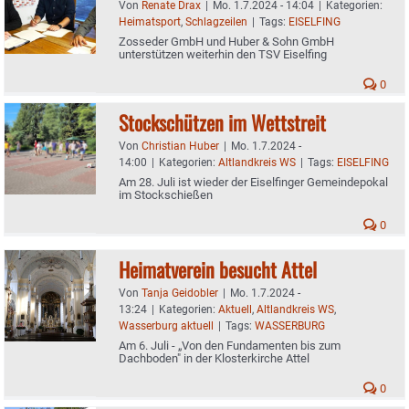
Von
Renate Drax
|
Mo. 1.7.2024 - 14:04
|
Kategorien:
Heimatsport
,
Schlagzeilen
|
Tags:
EISELFING
Zosseder GmbH und Huber & Sohn GmbH
unterstützen weiterhin den TSV Eiselfing
0
Stockschützen im Wettstreit
Von
Christian Huber
|
Mo. 1.7.2024 -
14:00
|
Kategorien:
Altlandkreis WS
|
Tags:
EISELFING
Am 28. Juli ist wieder der Eiselfinger Gemeindepokal
im Stockschießen
0
Heimatverein besucht Attel
Von
Tanja Geidobler
|
Mo. 1.7.2024 -
13:24
|
Kategorien:
Aktuell
,
Altlandkreis WS
,
Wasserburg aktuell
|
Tags:
WASSERBURG
Am 6. Juli - „Von den Fundamenten bis zum
Dachboden" in der Klosterkirche Attel
0