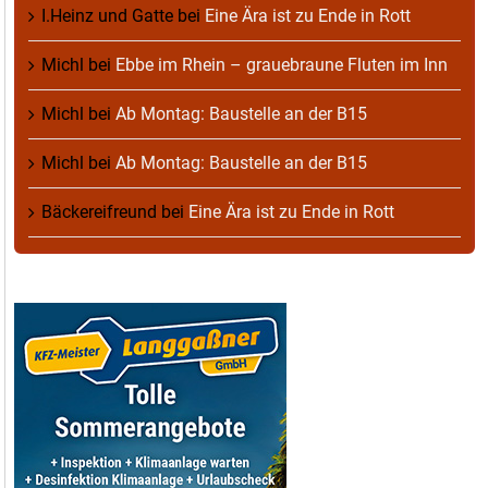
I.Heinz und Gatte
bei
Eine Ära ist zu Ende in Rott
Michl
bei
Ebbe im Rhein – grauebraune Fluten im Inn
Michl
bei
Ab Montag: Baustelle an der B15
Michl
bei
Ab Montag: Baustelle an der B15
Bäckereifreund
bei
Eine Ära ist zu Ende in Rott