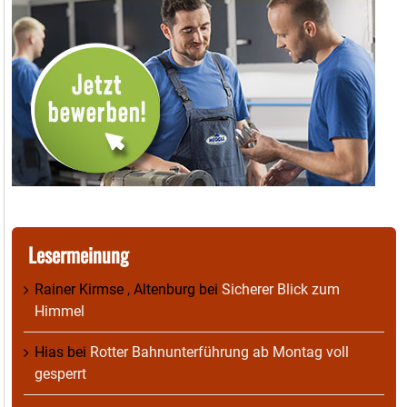
Lesermeinung
Rainer Kirmse , Altenburg
bei
Sicherer Blick zum
Himmel
Hias
bei
Rotter Bahnunterführung ab Montag voll
gesperrt