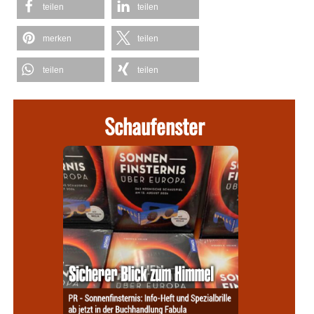
teilen
teilen
merken
teilen
teilen
teilen
Schaufenster